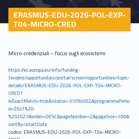
ERASMUS-EDU-2026-POL-EXP-
T04-MICRO-CRED
Micro-credenziali – focus sugli ecosistemi
https://ec.europa.eu/info/funding-
tenders/opportunities/portal/screen/opportunities/topic-
details/ERASMUS-EDU-2026-POL-EXP-T04-MICRO-
CRED?
isExactMatch=true&status=31094502&programmePerio
d=2021%20-
%202027&order=DESC&pageNumber=2&pageSize=100&
sortBy=startDate
codice: ERASMUS-EDU-2026-POL-EXP-T04-MICRO-