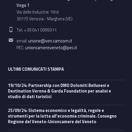
Vega 1
Via delle Industrie 19/d
30175 Venezia - Marghera (VE)
Phone number:
Tel. +39 041 0999311
Email address:
email:
unione@ven.camcom.it
PEC:
unioncamereveneto@pec.it
ULTIMI COMUNICATI STAMPA
19/10/24: Partnership con DMO Dolomiti Bellunesi e
Destination Verona & Garda Foundation per analisi e
studio di dati turistici
25/09/24: Sistema economico e legalità, regole e
strumenti per la lotta all’economia criminale. Convegno
Regione del Veneto-Unioncamere del Veneto