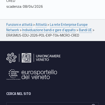
CRED
scadenza: 08/04/2026
Breadcrumbs navigation
Funzioni e attività
>
Attività
>
La rete Enterprise Europe
Network
>
Individuazione bandi e gare d’appalto
>
Bandi UE
>
ERASMUS-EDU-2026-POL-EXP-T04-MICRO-CRED
Footer sidebar
CERCA NEL SITO
Ricerca per: