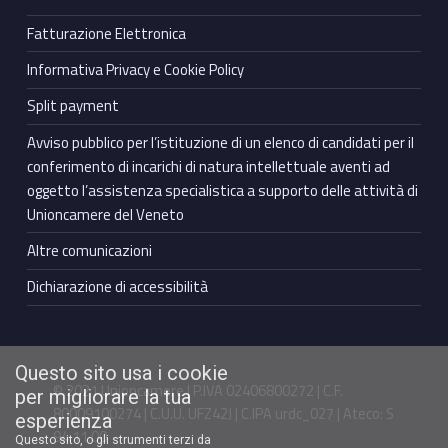
Fatturazione Elettronica
Informativa Privacy e Cookie Policy
Split payment
Avviso pubblico per l’istituzione di un elenco di candidati per il
conferimento di incarichi di natura intellettuale aventi ad
oggetto l’assistenza specialistica a supporto delle attività di
Unioncamere del Veneto
Altre comunicazioni
Dichiarazione di accessibilità
Questo sito usa i cookie
© 2021 Unioncamere | P.IVA 02406800272 | C.F.
per migliorare la tua
80009100274 | C.U.U. UFZ42J | C.IPA urdc_027 | Ateco: S
esperienza
94.11.00
Questo sito, o gli strumenti terzi da