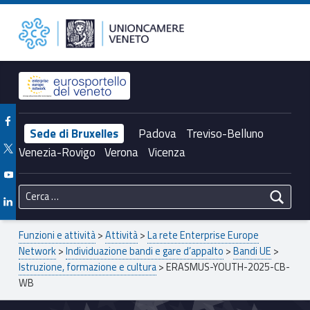
Primary Menu
Unioncamere del Veneto
ERASMUS-YOUTH-2025-CB-WB – Unioncamere del Veneto
Header info sidebar
Facebook Unioncamere Veneto
Sede di Bruxelles
Padova
Treviso-Belluno
Twitter Unioncamere Veneto
Venezia-Rovigo
Verona
Vicenza
Youtube Unioncamere Veneto
Ricerca per:
Linkedin Unioncamere Veneto
Breadcrumbs navigation
Funzioni e attività
>
Attività
>
La rete Enterprise Europe
Network
>
Individuazione bandi e gare d’appalto
>
Bandi UE
>
Istruzione, formazione e cultura
>
ERASMUS-YOUTH-2025-CB-
WB