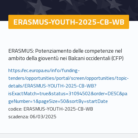
ERASMUS-YOUTH-2025-CB-WB
ERASMUS: Potenziamento delle competenze nel
ambito della gioventù nei Balcani occidentali (CFP)
https://ec.europa.eu/info/funding-
tenders/opportunities/portal/screen/opportunities/topic-
details/ERASMUS-YOUTH-2025-CB-WB?
isExactMatch=true&status=31094502&order=DESC&pa
geNumber=1&pageSize=50&sortBy=startDate
codice: ERASMUS-YOUTH-2025-CB-WB
scadenza: 06/03/2025
Breadcrumbs navigation