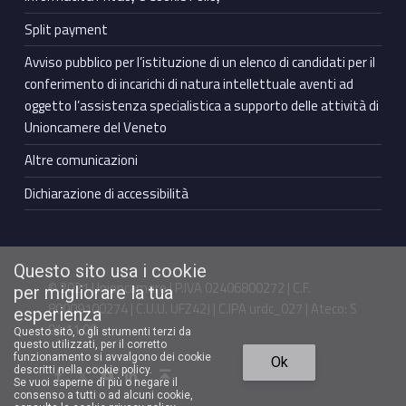
Split payment
Avviso pubblico per l’istituzione di un elenco di candidati per il
conferimento di incarichi di natura intellettuale aventi ad
oggetto l’assistenza specialistica a supporto delle attività di
Unioncamere del Veneto
Altre comunicazioni
Dichiarazione di accessibilità
Questo sito usa i cookie
© 2021 Unioncamere | P.IVA 02406800272 | C.F.
per migliorare la tua
80009100274 | C.U.U. UFZ42J | C.IPA urdc_027 | Ateco: S
esperienza
94.11.00
Questo sito, o gli strumenti terzi da
questo utilizzati, per il corretto
Torna in cima ↑
funzionamento si avvalgono dei cookie
Ok
Facebook Unioncamere Veneto
Twitter Unioncamere Veneto
Youtube Unioncamere Veneto
Linkedin Unioncamere Veneto
descritti nella cookie policy.
Se vuoi saperne di più o negare il
consenso a tutti o ad alcuni cookie,