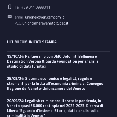
Phone number:
Tel. +39 041 0999311
Email address:
email:
unione@ven.camcom.it
PEC:
unioncamereveneto@pec.it
ULTIMI COMUNICATI STAMPA
19/10/24: Partnership con DMO Dolomiti Bellunesi e
Destination Verona & Garda Foundation per analisi e
studio di dati turistici
25/09/24: Sistema economico e legalità, regole e
strumenti per la lotta all’economia criminale. Convegno
Regione del Veneto-Unioncamere del Veneto
20/09/24: Legalità: crimine proliferato in pandemia, in
Veneto quasi 56.000 reati spia nel 2022-2023. Ricerca di
Libera “Sguardo d’insieme. Storie, dati e analisi sulla
criminalità in Veneto”