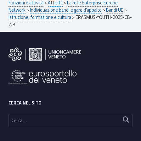
Funzioni e attività
>
Attività
>
La rete Enterprise Europe
Network
>
Individuazione bandi e gare d’appalto
>
Bandi UE
>
Istruzione, formazione e cultura
>
ERASMUS-YOUTH-2025-CB-
WB
Footer sidebar
CERCA NEL SITO
Ricerca per: