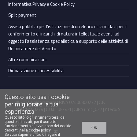
Informativa Privacy e Cookie Policy
Split payment
Avviso pubblico per l’istituzione di un elenco di candidati per il
conferimento di incarichi di natura intellettuale aventi ad
oggetto l’assistenza specialistica a supporto delle attività di
Unioncamere del Veneto
Altre comunicazioni
Dichiarazione di accessibilità
Questo sito usa i cookie
© 2021 Unioncamere | P.IVA 02406800272 | C.F.
per migliorare la tua
80009100274 | C.U.U. UFZ42J | C.IPA urdc_027 | Ateco: S
esperienza
94.11.00
Questo sito, o gli strumenti terzi da
questo utilizzati, per il corretto
Torna in cima ↑
funzionamento si avvalgono dei cookie
Ok
Facebook Unioncamere Veneto
Twitter Unioncamere Veneto
Youtube Unioncamere Veneto
Linkedin Unioncamere Veneto
descritti nella cookie policy.
Se vuoi saperne di più o negare il