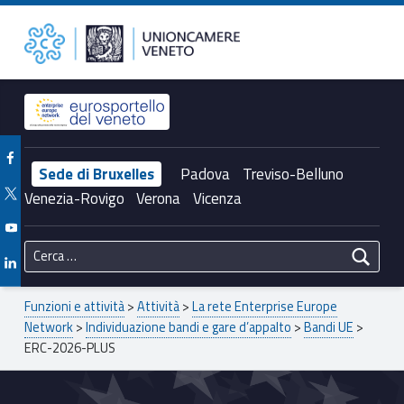
Primary Menu
ERC-2026-PLUS – Unioncamere del Veneto
Unioncamere del Veneto
Header info sidebar
Facebook Unioncamere Veneto
Sede di Bruxelles
Padova
Treviso-Belluno
Twitter Unioncamere Veneto
Venezia-Rovigo
Verona
Vicenza
Youtube Unioncamere Veneto
Ricerca per:
Linkedin Unioncamere Veneto
Breadcrumbs navigation
Funzioni e attività
>
Attività
>
La rete Enterprise Europe
Network
>
Individuazione bandi e gare d’appalto
>
Bandi UE
>
ERC-2026-PLUS