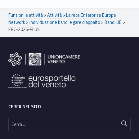
Breadcrumbs navigation
Funzioni e attività
>
Attività
>
La rete Enterprise Europe
Network
>
Individuazione bandi e gare d’appalto
>
Bandi UE
>
ERC-2026-PLUS
Footer sidebar
CERCA NEL SITO
Ricerca per: