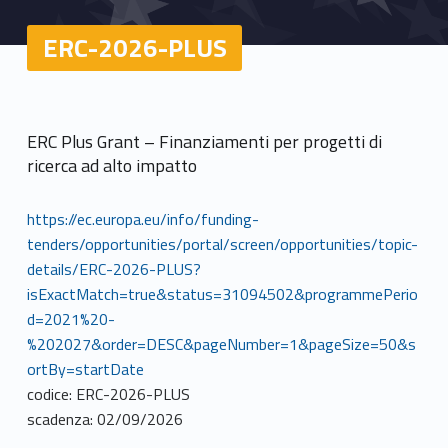
ERC-2026-PLUS
ERC Plus Grant – Finanziamenti per progetti di
ricerca ad alto impatto
https://ec.europa.eu/info/funding-
tenders/opportunities/portal/screen/opportunities/topic-
details/ERC-2026-PLUS?
isExactMatch=true&status=31094502&programmePerio
d=2021%20-
%202027&order=DESC&pageNumber=1&pageSize=50&s
ortBy=startDate
codice: ERC-2026-PLUS
scadenza: 02/09/2026