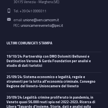
30175 Venezia - Marghera (VE)
Phone number:
Tel. +39 041 0999311
Email address:
email:
unione@ven.camcom.it
PEC:
unioncamereveneto@pec.it
ULTIMI COMUNICATI STAMPA
19/10/24: Partnership con DMO Dolomiti Bellunesi e
Destination Verona & Garda Foundation per analisi e
studio di dati turistici
25/09/24: Sistema economico e legalità, regole e
strumenti per la lotta all’economia criminale. Convegno
Regione del Veneto-Unioncamere del Veneto
20/09/24: Legalità: crimine proliferato in pandemia, in
Veneto quasi 56.000 reati spia nel 2022-2023. Ricerca di
Libera “Sguardo d’insieme. Storie, dati e analisi sulla