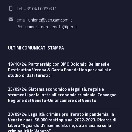
Phone number:
Tel. +39 041 0999311
Email address:
email:
unione@ven.camcom.it
PEC:
unioncamereveneto@pec.it
ULTIMI COMUNICATI STAMPA
19/10/24: Partnership con DMO Dolomiti Bellunesi e
Destination Verona & Garda Foundation per analisi e
studio di dati turistici
25/09/24: Sistema economico e legalità, regole e
strumenti per la lotta all’economia criminale. Convegno
Regione del Veneto-Unioncamere del Veneto
20/09/24: Legalità: crimine proliferato in pandemia, in
Veneto quasi 56.000 reati spia nel 2022-2023. Ricerca di
Libera “Sguardo d’insieme. Storie, dati e analisi sulla
criminalità in Veneto”