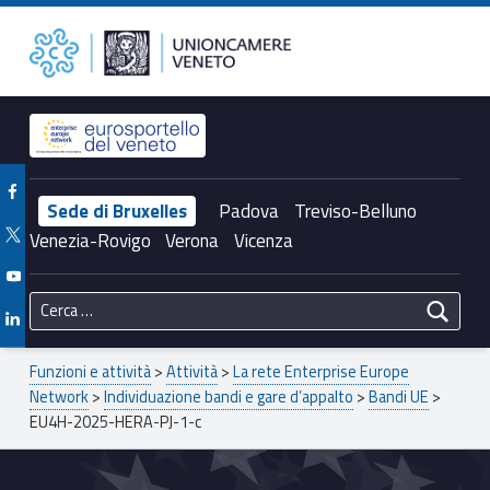
Primary Menu
Unioncamere del Veneto
EU4H-2025-HERA-PJ-1-c – Unioncamere del Veneto
Header info sidebar
Facebook Unioncamere Veneto
Sede di Bruxelles
Padova
Treviso-Belluno
Twitter Unioncamere Veneto
Venezia-Rovigo
Verona
Vicenza
Youtube Unioncamere Veneto
Ricerca per:
Linkedin Unioncamere Veneto
Breadcrumbs navigation
Funzioni e attività
>
Attività
>
La rete Enterprise Europe
Network
>
Individuazione bandi e gare d’appalto
>
Bandi UE
>
EU4H-2025-HERA-PJ-1-c