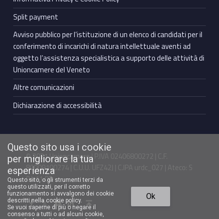
Split payment
Avviso pubblico per l’istituzione di un elenco di candidati per il
conferimento di incarichi di natura intellettuale aventi ad
oggetto l’assistenza specialistica a supporto delle attività di
Unioncamere del Veneto
Altre comunicazioni
Dichiarazione di accessibilità
Questo sito usa i cookie
© 2021 Unioncamere | P.IVA 02406800272 | C.F.
per migliorare la tua
80009100274 | C.U.U. UFZ42J | C.IPA urdc_027 | Ateco: S
esperienza
94.11.00
Questo sito, o gli strumenti terzi da
questo utilizzati, per il corretto
Torna in cima ↑
funzionamento si avvalgono dei cookie
Ok
Facebook Unioncamere Veneto
Twitter Unioncamere Veneto
Youtube Unioncamere Veneto
Linkedin Unioncamere Veneto
descritti nella cookie policy.
Se vuoi saperne di più o negare il
consenso a tutti o ad alcuni cookie,