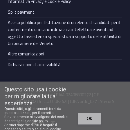
Informativa Privacy e Cookie Policy
Split payment
Avviso pubblico per l’istituzione di un elenco di candidati per il
conferimento di incarichi di natura intellettuale aventi ad
oggetto l’assistenza specialistica a supporto delle attività di
Unioncamere del Veneto
Altre comunicazioni
Dichiarazione di accessibilità
Questo sito usa i cookie
© 2021 Unioncamere | P.IVA 02406800272 | C.F.
per migliorare la tua
80009100274 | C.U.U. UFZ42J | C.IPA urdc_027 | Ateco: S
esperienza
94.11.00
Questo sito, o gli strumenti terzi da
questo utilizzati, per il corretto
Torna in cima ↑
funzionamento si avvalgono dei cookie
Ok
Facebook Unioncamere Veneto
Twitter Unioncamere Veneto
Youtube Unioncamere Veneto
Linkedin Unioncamere Veneto
descritti nella cookie policy.
Se vuoi saperne di più o negare il
consenso a tutti o ad alcuni cookie,