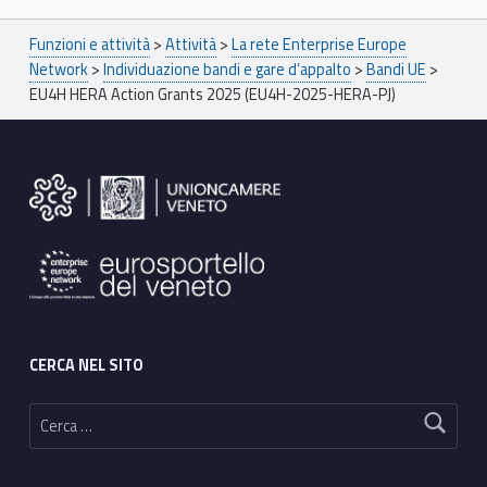
Breadcrumbs navigation
Funzioni e attività
>
Attività
>
La rete Enterprise Europe
Network
>
Individuazione bandi e gare d’appalto
>
Bandi UE
>
EU4H HERA Action Grants 2025 (EU4H-2025-HERA-PJ)
Footer sidebar
CERCA NEL SITO
Ricerca per: