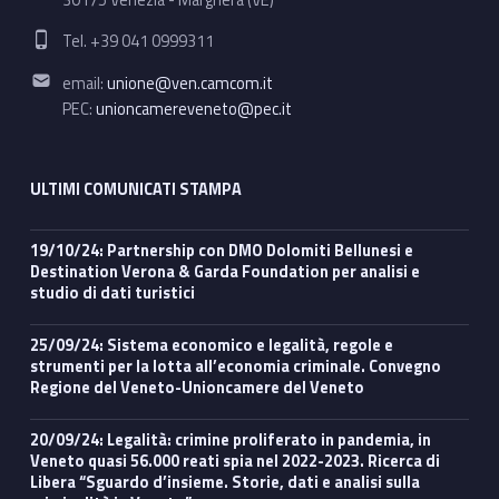
Phone number:
Tel. +39 041 0999311
Email address:
email:
unione@ven.camcom.it
PEC:
unioncamereveneto@pec.it
ULTIMI COMUNICATI STAMPA
19/10/24: Partnership con DMO Dolomiti Bellunesi e
Destination Verona & Garda Foundation per analisi e
studio di dati turistici
25/09/24: Sistema economico e legalità, regole e
strumenti per la lotta all’economia criminale. Convegno
Regione del Veneto-Unioncamere del Veneto
20/09/24: Legalità: crimine proliferato in pandemia, in
Veneto quasi 56.000 reati spia nel 2022-2023. Ricerca di
Libera “Sguardo d’insieme. Storie, dati e analisi sulla