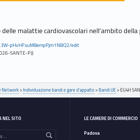
 delle malattie cardiovascolari nell’ambito dell
5AI23W-pHvHFsuM8empPjm1NBQ2/edit
2026-SANTE-PJ)
pe Network
>
Individuazione bandi e gare d’appalto
>
Bandi UE
>
EU4H SAN
A NEL SITO
LE CAMERE DI COMMERCIO
Padova