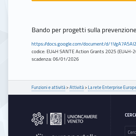
Bando per progetti sulla prevenzione
https://docs.google.com/document/d/1VgA7A
codice: EU4H SANTE Action Grants 2025 (EU4H-
scadenza: 06/01/2026
Breadcrumbs navigation
Funzioni e attività
>
Attività
>
La rete Enterprise Euro
Footer sidebar
CERC
Ricerca per: