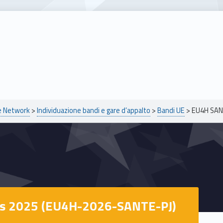
pe Network
>
Individuazione bandi e gare d’appalto
>
Bandi UE
>
EU4H SAN
ts 2025 (EU4H-2026-SANTE-PJ)