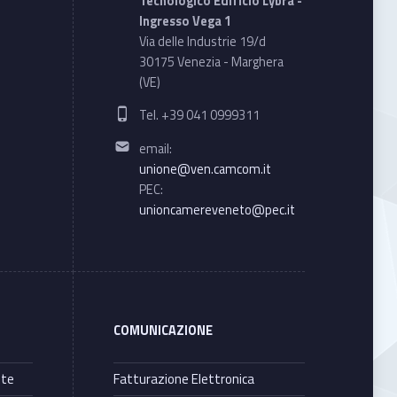
Tecnologico Edificio Lybra -
Ingresso Vega 1
Via delle Industrie 19/d
30175 Venezia - Marghera
(VE)
Phone number:
Tel. +39 041 0999311
Email address:
email:
unione@ven.camcom.it
PEC:
unioncamereveneto@pec.it
COMUNICAZIONE
nte
Fatturazione Elettronica