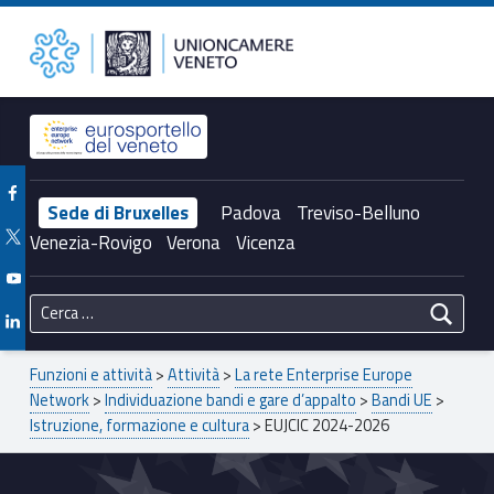
Primary Menu
EUJCIC 2024-2026 – Unioncamere del Veneto
Unioncamere del Veneto
Header info sidebar
Facebook Unioncamere Veneto
Sede di Bruxelles
Padova
Treviso-Belluno
Twitter Unioncamere Veneto
Venezia-Rovigo
Verona
Vicenza
Youtube Unioncamere Veneto
Ricerca per:
Linkedin Unioncamere Veneto
Breadcrumbs navigation
Funzioni e attività
>
Attività
>
La rete Enterprise Europe
Network
>
Individuazione bandi e gare d’appalto
>
Bandi UE
>
Istruzione, formazione e cultura
>
EUJCIC 2024-2026