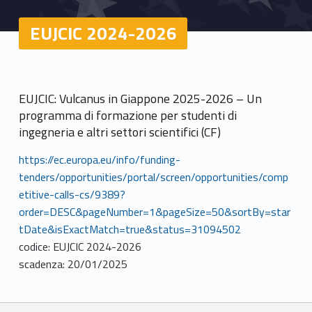
EUJCIC 2024-2026
EUJCIC: Vulcanus in Giappone 2025-2026 – Un
programma di formazione per studenti di
ingegneria e altri settori scientifici (CF)
https://ec.europa.eu/info/funding-
tenders/opportunities/portal/screen/opportunities/comp
etitive-calls-cs/9389?
order=DESC&pageNumber=1&pageSize=50&sortBy=star
tDate&isExactMatch=true&status=31094502
codice: EUJCIC 2024-2026
scadenza: 20/01/2025
Breadcrumbs navigation