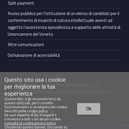
Split payment
Avviso pubblico per l’istituzione di un elenco di candidati per il
conferimento di incarichi di natura intellettuale aventi ad
oggetto l’assistenza specialistica a supporto delle attività di
Unioncamere del Veneto
Altre comunicazioni
Dichiarazione di accessibilità
Questo sito usa i cookie
© 2021 Unioncamere | P.IVA 02406800272 | C.F.
per migliorare la tua
80009100274 | C.U.U. UFZ42J | C.IPA urdc_027 | Ateco: S
esperienza
94.11.00
Questo sito, o gli strumenti terzi da
questo utilizzati, per il corretto
Torna in cima ↑
funzionamento si avvalgono dei cookie
Ok
Facebook Unioncamere Veneto
Twitter Unioncamere Veneto
Youtube Unioncamere Veneto
Linkedin Unioncamere Veneto
descritti nella cookie policy.
Se vuoi saperne di più o negare il
consenso a tutti o ad alcuni cookie,
consulta la cookie-privacy policy
.
Chiudendo questo banner, cliccando su