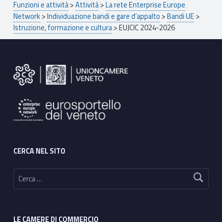
Funzioni e attività
>
Attività
>
La rete Enterprise Europe
Network
>
Individuazione bandi e gare d’appalto
>
Bandi UE
>
Istruzione, formazione e cultura
>
EUJCIC 2024-2026
Footer sidebar
CERCA NEL SITO
Ricerca per:
LE CAMERE DI COMMERCIO