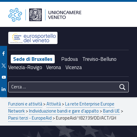
Primary Menu
EuropeAid/182739/DD/ACT/GH – Unioncamere del Veneto
Unioncamere del Veneto
Header info sidebar
Facebook Unioncamere Veneto
Sede di Bruxelles
Padova
Treviso-Belluno
Twitter Unioncamere Veneto
Venezia-Rovigo
Verona
Vicenza
Youtube Unioncamere Veneto
Ricerca per:
Linkedin Unioncamere Veneto
Breadcrumbs navigation
Funzioni e attività
>
Attività
>
La rete Enterprise Europe
Network
>
Individuazione bandi e gare d’appalto
>
Bandi UE
>
Paesi terzi - EuropeAid
>
EuropeAid/182739/DD/ACT/GH