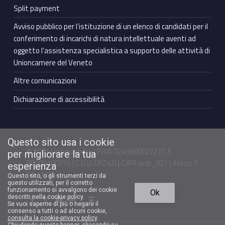
Split payment
Avviso pubblico per l’istituzione di un elenco di candidati per il
conferimento di incarichi di natura intellettuale aventi ad
oggetto l’assistenza specialistica a supporto delle attività di
Unioncamere del Veneto
Altre comunicazioni
Dichiarazione di accessibilità
Questo sito usa i cookie
© 2021 Unioncamere | P.IVA 02406800272 | C.F.
per migliorare la tua
80009100274 | C.U.U. UFZ42J | C.IPA urdc_027 | Ateco: S
esperienza
94.11.00
Questo sito, o gli strumenti terzi da
questo utilizzati, per il corretto
Torna in cima ↑
funzionamento si avvalgono dei cookie
Ok
Facebook Unioncamere Veneto
Twitter Unioncamere Veneto
Youtube Unioncamere Veneto
Linkedin Unioncamere Veneto
descritti nella cookie policy.
Se vuoi saperne di più o negare il
consenso a tutti o ad alcuni cookie,
consulta la cookie-privacy policy
.