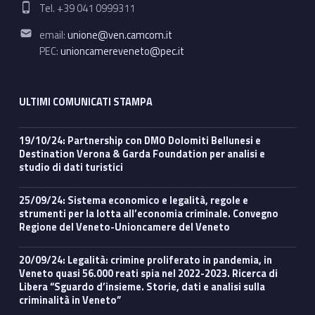
Phone number:
Tel. +39 041 0999311
Email address:
email:
unione@ven.camcom.it
PEC:
unioncamereveneto@pec.it
ULTIMI COMUNICATI STAMPA
19/10/24: Partnership con DMO Dolomiti Bellunesi e
Destination Verona & Garda Foundation per analisi e
studio di dati turistici
25/09/24: Sistema economico e legalità, regole e
strumenti per la lotta all’economia criminale. Convegno
Regione del Veneto-Unioncamere del Veneto
20/09/24: Legalità: crimine proliferato in pandemia, in
Veneto quasi 56.000 reati spia nel 2022-2023. Ricerca di
Libera “Sguardo d’insieme. Storie, dati e analisi sulla
criminalità in Veneto”