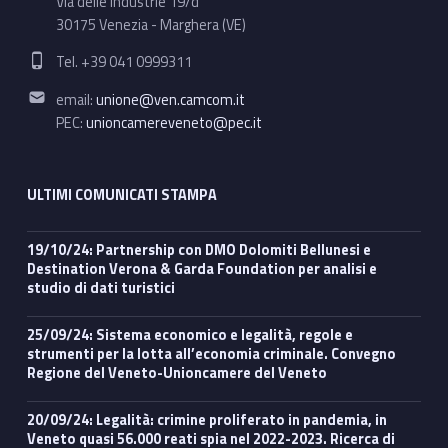
Via delle Industrie 19/d
30175 Venezia - Marghera (VE)
Phone number:
Tel. +39 041 0999311
Email address:
email:
unione@ven.camcom.it
PEC:
unioncamereveneto@pec.it
ULTIMI COMUNICATI STAMPA
19/10/24: Partnership con DMO Dolomiti Bellunesi e
Destination Verona & Garda Foundation per analisi e
studio di dati turistici
25/09/24: Sistema economico e legalità, regole e
strumenti per la lotta all’economia criminale. Convegno
Regione del Veneto-Unioncamere del Veneto
20/09/24: Legalità: crimine proliferato in pandemia, in
Veneto quasi 56.000 reati spia nel 2022-2023. Ricerca di