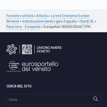
Breadcrumbs navigation
Funzioni e attività
>
Attività
>
La rete Enterprise Europe
Network
>
Individuazione bandi e gare d’appalto
>
Bandi UE
>
Paesi terzi - EuropeAid
>
EuropeAid/183565/DD/ACT/PH
Footer sidebar
CERCA NEL SITO
Ricerca per: