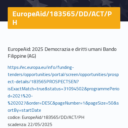
EuropeAid/183565/DD/ACT/P
H
EuropeAid: 2025 Democrazia e diritti umani Bando
Filippine (AG)
https://ec.europa.eu/info/funding-
tenders/opportunities/portal/screen/opportunities/prosp
ect-details/183565PROSPECTSEN?
isExactMatch=true&status=31094502&programmePerio
d=2021%20-
%202027&order=DESC&pageNumber=1&pageSize=50&s
ortBy=startDate
codice: EuropeAid/183565/DD/ACT/PH
scadenza: 22/05/2025