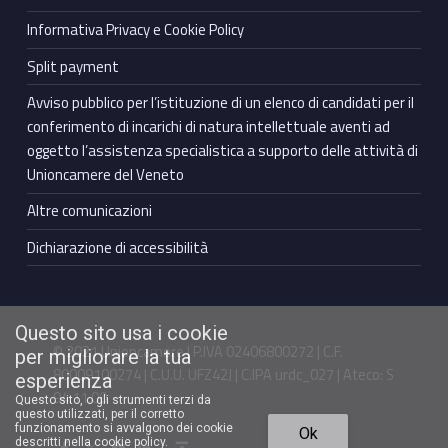
Informativa Privacy e Cookie Policy
Split payment
Avviso pubblico per l’istituzione di un elenco di candidati per il
conferimento di incarichi di natura intellettuale aventi ad
oggetto l’assistenza specialistica a supporto delle attività di
Unioncamere del Veneto
Altre comunicazioni
Dichiarazione di accessibilità
Questo sito usa i cookie
© 2021 Unioncamere | P.IVA 02406800272 | C.F.
per migliorare la tua
80009100274 | C.U.U. UFZ42J | C.IPA urdc_027 | Ateco: S
esperienza
94.11.00
Questo sito, o gli strumenti terzi da
questo utilizzati, per il corretto
Torna in cima ↑
funzionamento si avvalgono dei cookie
Ok
Facebook Unioncamere Veneto
Twitter Unioncamere Veneto
Youtube Unioncamere Veneto
Linkedin Unioncamere Veneto
descritti nella cookie policy.