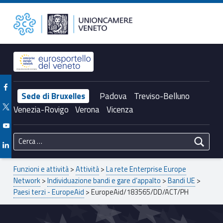
Primary Menu
EuropeAid/183565/DD/ACT/PH – Unioncamere del Veneto
Unioncamere del Veneto
Header info sidebar
Facebook Unioncamere Veneto
Sede di Bruxelles
Padova
Treviso-Belluno
Twitter Unioncamere Veneto
Venezia-Rovigo
Verona
Vicenza
Youtube Unioncamere Veneto
Ricerca per:
Linkedin Unioncamere Veneto
Breadcrumbs navigation
Funzioni e attività
>
Attività
>
La rete Enterprise Europe
Network
>
Individuazione bandi e gare d’appalto
>
Bandi UE
>
Paesi terzi - EuropeAid
>
EuropeAid/183565/DD/ACT/PH