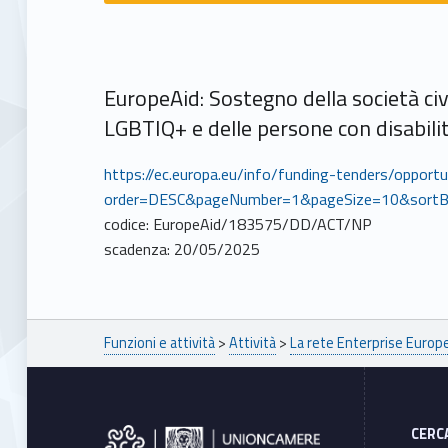
EuropeAid: Sostegno della società civ
LGBTIQ+ e delle persone con disabilit
https://ec.europa.eu/info/funding-tenders/oppor
order=DESC&pageNumber=1&pageSize=10&sortB
codice: EuropeAid/183575/DD/ACT/NP
scadenza: 20/05/2025
Breadcrumbs navigation
Funzioni e attività
>
Attività
>
La rete Enterprise Euro
Footer sidebar
CERC