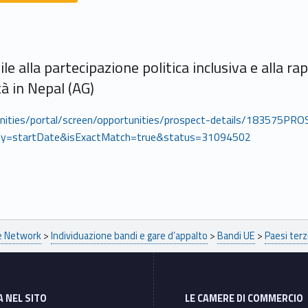
ile alla partecipazione politica inclusiva e alla 
à in Nepal (AG)
tunities/portal/screen/opportunities/prospect-details/183575P
y=startDate&isExactMatch=true&status=31094502
pe Network
>
Individuazione bandi e gare d’appalto
>
Bandi UE
>
Paesi terz
A NEL SITO
LE CAMERE DI COMMERCIO