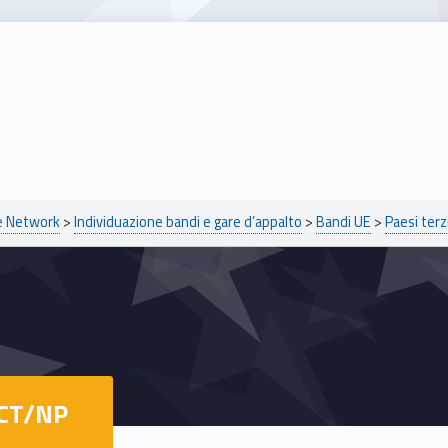
pe Network
>
Individuazione bandi e gare d’appalto
>
Bandi UE
>
Paesi terz
CT/NP