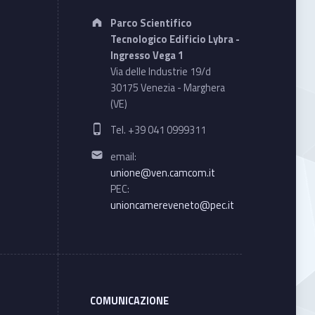
Address:
Parco Scientifico
Tecnologico Edificio Lybra -
Ingresso Vega 1
Via delle Industrie 19/d
30175 Venezia - Marghera
(VE)
Phone number:
Tel. +39 041 0999311
Email address:
email:
unione@ven.camcom.it
PEC:
unioncamereveneto@pec.it
COMUNICAZIONE