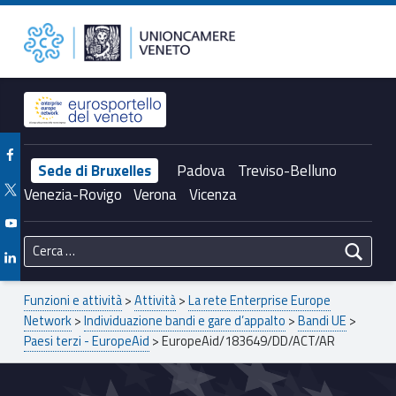
Primary Menu
EuropeAid/183649/DD/ACT/AR – Unioncamere del Veneto
Unioncamere del Veneto
Header info sidebar
Facebook Unioncamere Veneto
Sede di Bruxelles
Padova
Treviso-Belluno
Twitter Unioncamere Veneto
Venezia-Rovigo
Verona
Vicenza
Youtube Unioncamere Veneto
Ricerca per:
Linkedin Unioncamere Veneto
Breadcrumbs navigation
Funzioni e attività
>
Attività
>
La rete Enterprise Europe
Network
>
Individuazione bandi e gare d’appalto
>
Bandi UE
>
Paesi terzi - EuropeAid
>
EuropeAid/183649/DD/ACT/AR