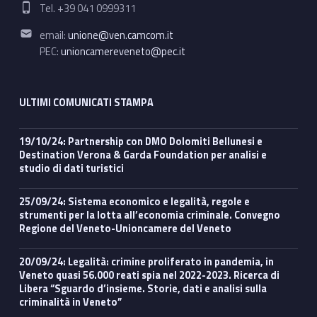
Phone number:
Tel. +39 041 0999311
Email address:
email:
unione@ven.camcom.it
PEC:
unioncamereveneto@pec.it
ULTIMI COMUNICATI STAMPA
19/10/24: Partnership con DMO Dolomiti Bellunesi e
Destination Verona & Garda Foundation per analisi e
studio di dati turistici
25/09/24: Sistema economico e legalità, regole e
strumenti per la lotta all’economia criminale. Convegno
Regione del Veneto-Unioncamere del Veneto
20/09/24: Legalità: crimine proliferato in pandemia, in
Veneto quasi 56.000 reati spia nel 2022-2023. Ricerca di
Libera “Sguardo d’insieme. Storie, dati e analisi sulla
criminalità in Veneto”