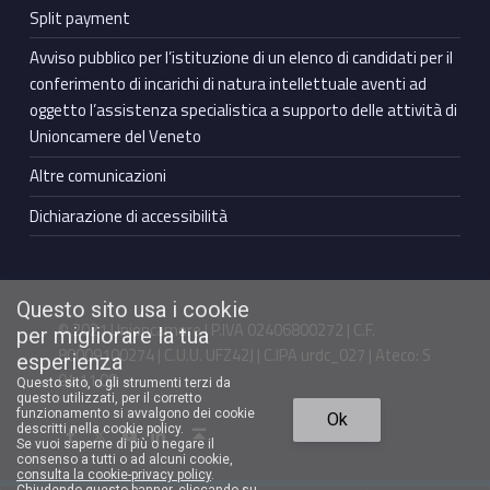
Split payment
Avviso pubblico per l’istituzione di un elenco di candidati per il
conferimento di incarichi di natura intellettuale aventi ad
oggetto l’assistenza specialistica a supporto delle attività di
Unioncamere del Veneto
Altre comunicazioni
Dichiarazione di accessibilità
Questo sito usa i cookie
© 2021 Unioncamere | P.IVA 02406800272 | C.F.
per migliorare la tua
80009100274 | C.U.U. UFZ42J | C.IPA urdc_027 | Ateco: S
esperienza
94.11.00
Questo sito, o gli strumenti terzi da
questo utilizzati, per il corretto
Torna in cima ↑
funzionamento si avvalgono dei cookie
Ok
Facebook Unioncamere Veneto
Twitter Unioncamere Veneto
Youtube Unioncamere Veneto
Linkedin Unioncamere Veneto
descritti nella cookie policy.
Se vuoi saperne di più o negare il
consenso a tutti o ad alcuni cookie,
consulta la cookie-privacy policy
.