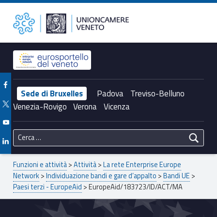
Primary Menu
EuropeAid/183723/ID/ACT/MA – Unioncamere del Veneto
Unioncamere del Veneto
Header info sidebar
Facebook Unioncamere Veneto
Sede di Bruxelles
Padova
Treviso-Belluno
Twitter Unioncamere Veneto
Venezia-Rovigo
Verona
Vicenza
Youtube Unioncamere Veneto
Ricerca per:
Linkedin Unioncamere Veneto
Breadcrumbs navigation
Funzioni e attività
>
Attività
>
La rete Enterprise Europe
Network
>
Individuazione bandi e gare d’appalto
>
Bandi UE
>
Paesi terzi - EuropeAid
>
EuropeAid/183723/ID/ACT/MA