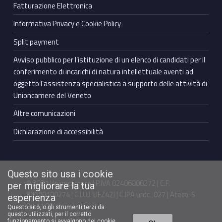
Fatturazione Elettronica
Informativa Privacy e Cookie Policy
Split payment
Avviso pubblico per l’istituzione di un elenco di candidati per il
conferimento di incarichi di natura intellettuale aventi ad
oggetto l’assistenza specialistica a supporto delle attività di
Unioncamere del Veneto
Altre comunicazioni
Dichiarazione di accessibilità
Questo sito usa i cookie
© 2021 Unioncamere | P.IVA 02406800272 | C.F.
per migliorare la tua
80009100274 | C.U.U. UFZ42J | C.IPA urdc_027 | Ateco: S
esperienza
94.11.00
Questo sito, o gli strumenti terzi da
questo utilizzati, per il corretto
funzionamento si avvalgono dei cookie