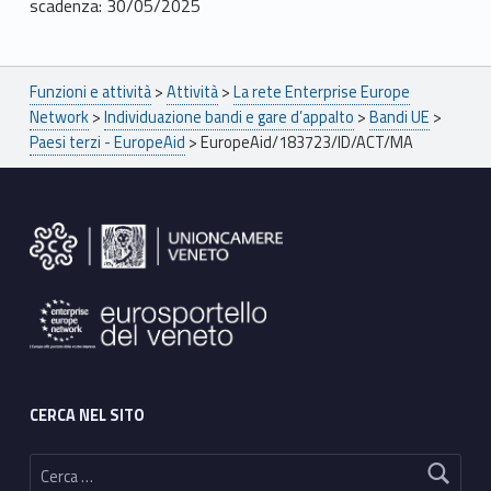
scadenza: 30/05/2025
Breadcrumbs navigation
Funzioni e attività
>
Attività
>
La rete Enterprise Europe
Network
>
Individuazione bandi e gare d’appalto
>
Bandi UE
>
Paesi terzi - EuropeAid
>
EuropeAid/183723/ID/ACT/MA
Footer sidebar
CERCA NEL SITO
Ricerca per: