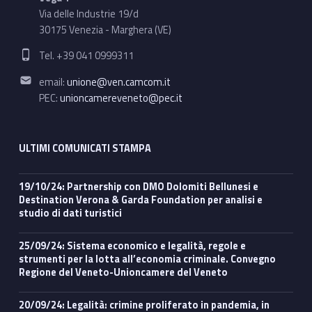
Via delle Industrie 19/d
30175 Venezia - Marghera (VE)
Phone number:
Tel. +39 041 0999311
Email address:
email:
unione@ven.camcom.it
PEC:
unioncamereveneto@pec.it
ULTIMI COMUNICATI STAMPA
19/10/24: Partnership con DMO Dolomiti Bellunesi e
Destination Verona & Garda Foundation per analisi e
studio di dati turistici
25/09/24: Sistema economico e legalità, regole e
strumenti per la lotta all’economia criminale. Convegno
Regione del Veneto-Unioncamere del Veneto
20/09/24: Legalità: crimine proliferato in pandemia, in