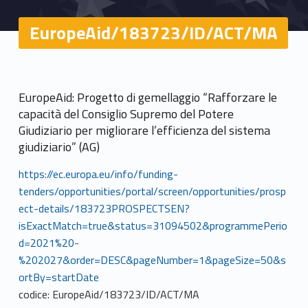
EuropeAid/183723/ID/ACT/MA
EuropeAid: Progetto di gemellaggio “Rafforzare le
capacità del Consiglio Supremo del Potere
Giudiziario per migliorare l’efficienza del sistema
giudiziario” (AG)
https://ec.europa.eu/info/funding-
tenders/opportunities/portal/screen/opportunities/prosp
ect-details/183723PROSPECTSEN?
isExactMatch=true&status=31094502&programmePerio
d=2021%20-
%202027&order=DESC&pageNumber=1&pageSize=50&s
ortBy=startDate
codice: EuropeAid/183723/ID/ACT/MA