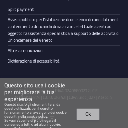
Split payment
Avviso pubblico per l’istituzione di un elenco di candidati per il
conferimento di incarichi di natura intellettuale aventi ad
oggetto l’assistenza specialistica a supporto delle attività di
Unioncamere del Veneto
Altre comunicazioni
Dichiarazione di accessibilità
Questo sito usa i cookie
© 2021 Unioncamere | P.IVA 02406800272 | C.F.
per migliorare la tua
80009100274 | C.U.U. UFZ42J | C.IPA urdc_027 | Ateco: S
esperienza
94.11.00
Questo sito, o gli strumenti terzi da
questo utilizzati, per il corretto
Torna in cima ↑
funzionamento si avvalgono dei cookie
Ok
Facebook Unioncamere Veneto
Twitter Unioncamere Veneto
Youtube Unioncamere Veneto
Linkedin Unioncamere Veneto
descritti nella cookie policy.
Se vuoi saperne di più o negare il
consenso a tutti o ad alcuni cookie,