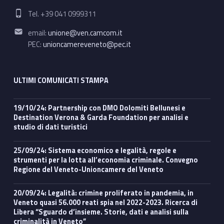
Phone number:
Tel. +39 041 0999311
Email address:
email:
unione@ven.camcom.it
PEC:
unioncamereveneto@pec.it
ULTIMI COMUNICATI STAMPA
19/10/24: Partnership con DMO Dolomiti Bellunesi e
Destination Verona & Garda Foundation per analisi e
studio di dati turistici
25/09/24: Sistema economico e legalità, regole e
strumenti per la lotta all’economia criminale. Convegno
Regione del Veneto-Unioncamere del Veneto
20/09/24: Legalità: crimine proliferato in pandemia, in
Veneto quasi 56.000 reati spia nel 2022-2023. Ricerca di
Libera “Sguardo d’insieme. Storie, dati e analisi sulla
criminalità in Veneto”