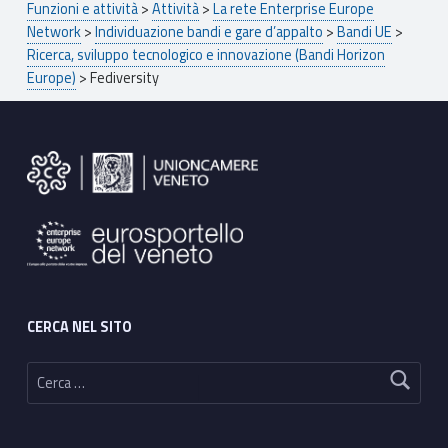
Funzioni e attività
>
Attività
>
La rete Enterprise Europe
Network
>
Individuazione bandi e gare d’appalto
>
Bandi UE
>
Ricerca, sviluppo tecnologico e innovazione (Bandi Horizon
Europe)
>
Fediversity
Footer sidebar
CERCA NEL SITO
Ricerca per: