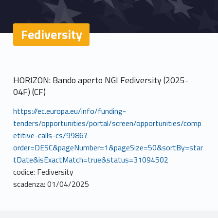
Fediversity
HORIZON: Bando aperto NGI Fediversity (2025-
04F) (CF)
https://ec.europa.eu/info/funding-
tenders/opportunities/portal/screen/opportunities/comp
etitive-calls-cs/9986?
order=DESC&pageNumber=1&pageSize=50&sortBy=star
tDate&isExactMatch=true&status=31094502
codice: Fediversity
scadenza: 01/04/2025
Breadcrumbs navigation