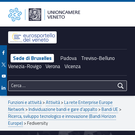
Primary Menu
Fediversity – Unioncamere del Veneto
Unioncamere del Veneto
Header info sidebar
Facebook Unioncamere Veneto
Sede di Bruxelles
Padova
Treviso-Belluno
Twitter Unioncamere Veneto
Venezia-Rovigo
Verona
Vicenza
Youtube Unioncamere Veneto
Ricerca per:
Linkedin Unioncamere Veneto
Breadcrumbs navigation
Funzioni e attività
>
Attività
>
La rete Enterprise Europe
Network
>
Individuazione bandi e gare d’appalto
>
Bandi UE
>
Ricerca, sviluppo tecnologico e innovazione (Bandi Horizon
Europe)
>
Fediversity