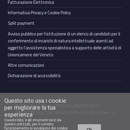
Fatturazione Elettronica
Informativa Privacy e Cookie Policy
Split payment
Avviso pubblico per l’istituzione di un elenco di candidati per il
conferimento di incarichi di natura intellettuale aventi ad
oggetto l’assistenza specialistica a supporto delle attività di
Unioncamere del Veneto
Altre comunicazioni
Dichiarazione di accessibilità
Questo sito usa i cookie
© 2021 Unioncamere | P.IVA 02406800272 | C.F.
per migliorare la tua
80009100274 | C.U.U. UFZ42J | C.IPA urdc_027 | Ateco: S
esperienza
94.11.00
Questo sito, o gli strumenti terzi da
questo utilizzati, per il corretto
Torna in cima ↑
funzionamento si avvalgono dei cookie
Ok