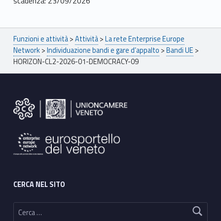
scadenza: 23/09/2026
Breadcrumbs navigation
Funzioni e attività
>
Attività
>
La rete Enterprise Europe
Network
>
Individuazione bandi e gare d’appalto
>
Bandi UE
>
HORIZON-CL2-2026-01-DEMOCRACY-09
Footer sidebar
CERCA NEL SITO
Ricerca per: