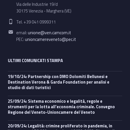
Via delle Industrie 19/d
30175 Venezia - Marghera (VE)
Phone number:
Tel. +39 041 0999311
Email address:
email:
unione@ven.camcom.it
PEC:
unioncamereveneto@pec.it
ULTIMI COMUNICATI STAMPA
19/10/24: Partnership con DMO Dolomiti Bellunesi e
Destination Verona & Garda Foundation per analisi e
studio di dati turistici
25/09/24: Sistema economico e legalità, regole e
strumenti per la lotta all’economia criminale. Convegno
Regione del Veneto-Unioncamere del Veneto
20/09/24: Legalità: crimine proliferato in pandemia, in