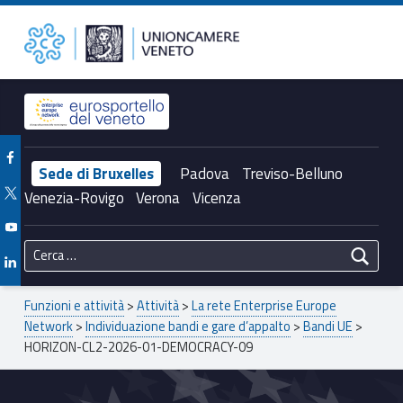
Primary Menu
Unioncamere del Veneto
HORIZON-CL2-2026-01-DEMOCRACY-09 – Unioncamere del Veneto
Header info sidebar
Facebook Unioncamere Veneto
Sede di Bruxelles
Padova
Treviso-Belluno
Twitter Unioncamere Veneto
Venezia-Rovigo
Verona
Vicenza
Youtube Unioncamere Veneto
Ricerca per:
Linkedin Unioncamere Veneto
Breadcrumbs navigation
Funzioni e attività
>
Attività
>
La rete Enterprise Europe
Network
>
Individuazione bandi e gare d’appalto
>
Bandi UE
>
HORIZON-CL2-2026-01-DEMOCRACY-09