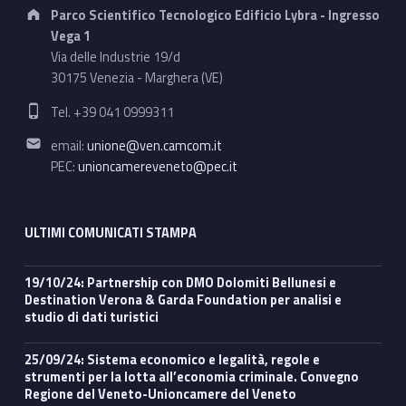
Address:
Parco Scientifico Tecnologico Edificio Lybra - Ingresso
Vega 1
Via delle Industrie 19/d
30175 Venezia - Marghera (VE)
Phone number:
Tel. +39 041 0999311
Email address:
email:
unione@ven.camcom.it
PEC:
unioncamereveneto@pec.it
ULTIMI COMUNICATI STAMPA
19/10/24: Partnership con DMO Dolomiti Bellunesi e
Destination Verona & Garda Foundation per analisi e
studio di dati turistici
25/09/24: Sistema economico e legalità, regole e
strumenti per la lotta all’economia criminale. Convegno
Regione del Veneto-Unioncamere del Veneto