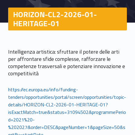
HORIZON-CL2-2026-01-
HERITAGE-01
Intelligenza artistica: sfruttare il potere delle arti
per affrontare sfide complesse, rafforzare le
competenze trasversali e potenziare innovazione e
competitività
https://ec.europa.eu/info/funding-
tenders/opportunities/portal/screen/opportunities/topic-
details/HORIZON-CL2-2026-01-HERITAGE-01?
isExactMatch=true&status=31094502&programmePerio
d=2021%20-
%202027&order=DESC&pageNumber=1&pageSize=50&s
ortBy=startDate