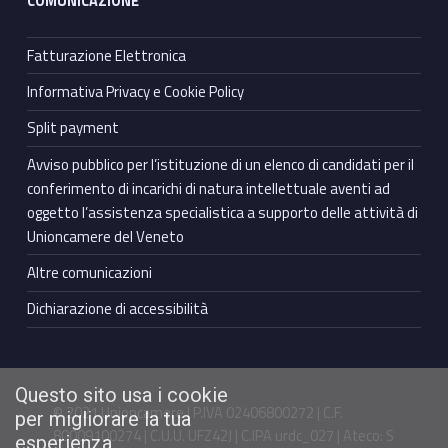
COMUNICAZIONE
Fatturazione Elettronica
Informativa Privacy e Cookie Policy
Split payment
Avviso pubblico per l’istituzione di un elenco di candidati per il
conferimento di incarichi di natura intellettuale aventi ad
oggetto l’assistenza specialistica a supporto delle attività di
Unioncamere del Veneto
Altre comunicazioni
Dichiarazione di accessibilità
Questo sito usa i cookie
© 2021 Unioncamere | P.IVA 02406800272 | C.F.
per migliorare la tua
80009100274 | C.U.U. UFZ42J | C.IPA urdc_027 | Ateco: S
esperienza