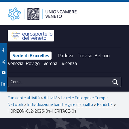
Primary Menu
Unioncamere del Veneto
HORIZON-CL2-2026-01-HERITAGE-01 – Unioncamere del Veneto
Header info sidebar
Facebook Unioncamere Veneto
Sede di Bruxelles
Padova
Treviso-Belluno
Twitter Unioncamere Veneto
Venezia-Rovigo
Verona
Vicenza
Youtube Unioncamere Veneto
Ricerca per:
Linkedin Unioncamere Veneto
Breadcrumbs navigation
Funzioni e attività
>
Attività
>
La rete Enterprise Europe
Network
>
Individuazione bandi e gare d’appalto
>
Bandi UE
>
HORIZON-CL2-2026-01-HERITAGE-01