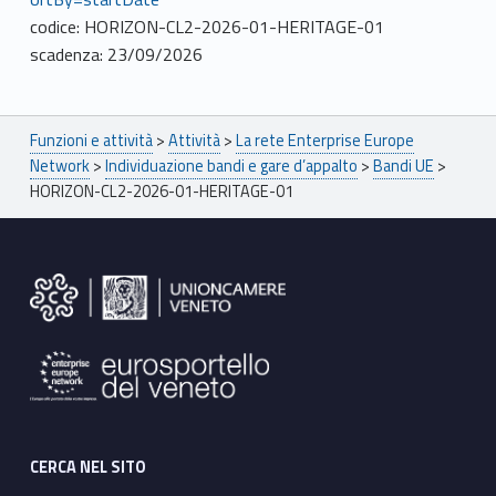
codice: HORIZON-CL2-2026-01-HERITAGE-01
scadenza: 23/09/2026
Breadcrumbs navigation
Funzioni e attività
>
Attività
>
La rete Enterprise Europe
Network
>
Individuazione bandi e gare d’appalto
>
Bandi UE
>
HORIZON-CL2-2026-01-HERITAGE-01
Footer sidebar
CERCA NEL SITO