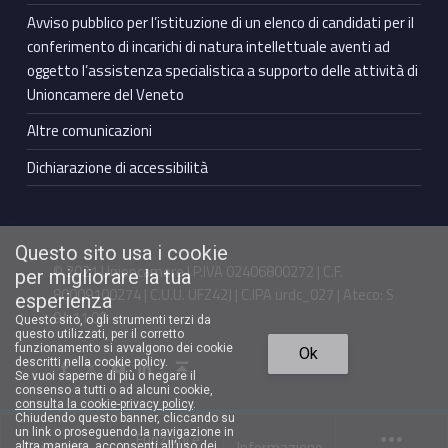
Avviso pubblico per l’istituzione di un elenco di candidati per il
conferimento di incarichi di natura intellettuale aventi ad
oggetto l’assistenza specialistica a supporto delle attività di
Unioncamere del Veneto
Altre comunicazioni
Dichiarazione di accessibilità
Questo sito usa i cookie
© 2021 Unioncamere | P.IVA 02406800272 | C.F.
per migliorare la tua
80009100274 | C.U.U. UFZ42J | C.IPA urdc_027 | Ateco: S
esperienza
94.11.00
Questo sito, o gli strumenti terzi da
questo utilizzati, per il corretto
Torna in cima ↑
funzionamento si avvalgono dei cookie
Ok
Facebook Unioncamere Veneto
Twitter Unioncamere Veneto
Youtube Unioncamere Veneto
Linkedin Unioncamere Veneto
descritti nella cookie policy.
Se vuoi saperne di più o negare il
consenso a tutti o ad alcuni cookie,
consulta la cookie-privacy policy
.
Chiudendo questo banner, cliccando su
un link o proseguendo la navigazione in
Funzioni e
Chi siamo
Informazione
altra maniera, acconsenti all’uso dei