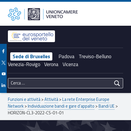
Primary Menu
Unioncamere del Veneto
HORIZON-CL3-2022-CS-01-01 – Unioncamere del Veneto
Header info sidebar
Facebook Unioncamere Veneto
Sede di Bruxelles
Padova
Treviso-Belluno
Twitter Unioncamere Veneto
Venezia-Rovigo
Verona
Vicenza
Youtube Unioncamere Veneto
Ricerca per:
Linkedin Unioncamere Veneto
Breadcrumbs navigation
Funzioni e attività
>
Attività
>
La rete Enterprise Europe
Network
>
Individuazione bandi e gare d’appalto
>
Bandi UE
>
HORIZON-CL3-2022-CS-01-01