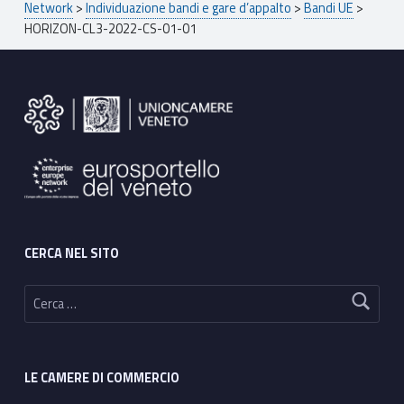
Network
>
Individuazione bandi e gare d’appalto
>
Bandi UE
>
HORIZON-CL3-2022-CS-01-01
Footer sidebar
CERCA NEL SITO
Ricerca per:
LE CAMERE DI COMMERCIO