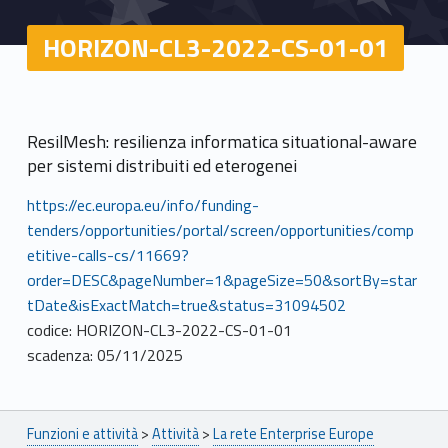
HORIZON-CL3-2022-CS-01-01
ResilMesh: resilienza informatica situational-aware
per sistemi distribuiti ed eterogenei
https://ec.europa.eu/info/funding-
tenders/opportunities/portal/screen/opportunities/comp
etitive-calls-cs/11669?
order=DESC&pageNumber=1&pageSize=50&sortBy=star
tDate&isExactMatch=true&status=31094502
codice: HORIZON-CL3-2022-CS-01-01
scadenza: 05/11/2025
Breadcrumbs navigation
Funzioni e attività
>
Attività
>
La rete Enterprise Europe