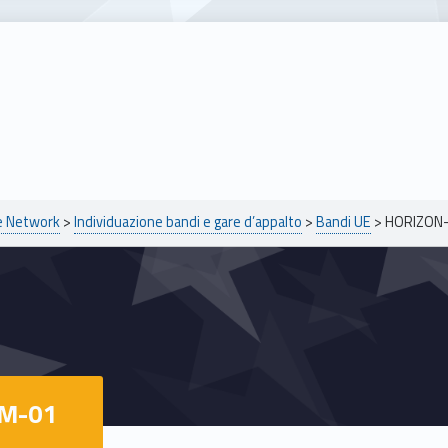
pe Network
>
Individuazione bandi e gare d’appalto
>
Bandi UE
>
HORIZON
BM-01