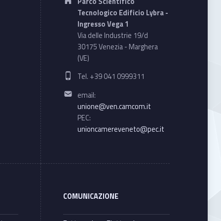
Parco Scientifico
Tecnologico Edificio Lybra -
Ingresso Vega 1
Via delle Industrie 19/d
30175 Venezia - Marghera
(VE)
Phone number:
Tel. +39 041 0999311
Email address:
email:
unione@ven.camcom.it
PEC:
unioncamereveneto@pec.it
COMUNICAZIONE