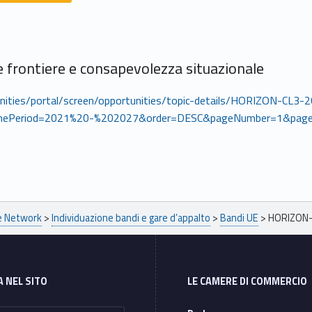
e frontiere e consapevolezza situazionale
tunities/portal/screen/opportunities/topic-details/HORIZON-CL
mePeriod=2021%20-%202027&order=DESC&pageNumber=1&page
pe Network
>
Individuazione bandi e gare d’appalto
>
Bandi UE
>
HORIZON
A NEL SITO
LE CAMERE DI COMMERCIO