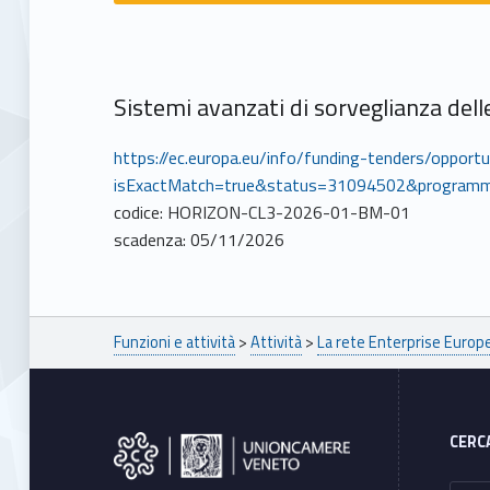
Sistemi avanzati di sorveglianza dell
https://ec.europa.eu/info/funding-tenders/oppor
isExactMatch=true&status=31094502&program
codice: HORIZON-CL3-2026-01-BM-01
scadenza: 05/11/2026
Breadcrumbs navigation
Funzioni e attività
>
Attività
>
La rete Enterprise Euro
Footer sidebar
CERC
Ricerca per: