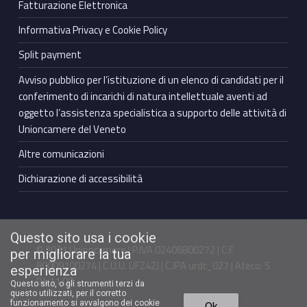
Fatturazione Elettronica
Informativa Privacy e Cookie Policy
Split payment
Avviso pubblico per l’istituzione di un elenco di candidati per il
conferimento di incarichi di natura intellettuale aventi ad
oggetto l’assistenza specialistica a supporto delle attività di
Unioncamere del Veneto
Altre comunicazioni
Dichiarazione di accessibilità
Questo sito usa i cookie
© 2021 Unioncamere | P.IVA 02406800272 | C.F.
per migliorare la tua
80009100274 | C.U.U. UFZ42J | C.IPA urdc_027 | Ateco: S
esperienza
94.11.00
Questo sito, o gli strumenti terzi da
questo utilizzati, per il corretto
Torna in cima ↑
funzionamento si avvalgono dei cookie
Ok