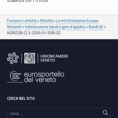
scadenza: 05/11/2026
Breadcrumbs navigation
Funzioni e attività
>
Attività
>
La rete Enterprise Europe
Network
>
Individuazione bandi e gare d’appalto
>
Bandi UE
>
HORIZON-CL3-2026-01-SSRI-02
Footer sidebar
CERCA NEL SITO
Ricerca per: