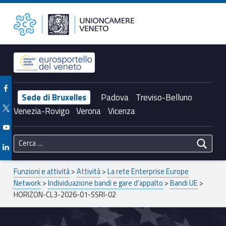
Primary Menu
Unioncamere del Veneto
HORIZON-CL3-2026-01-SSRI-02 – Unioncamere del Veneto
Header info sidebar
Facebook Unioncamere Veneto
Sede di Bruxelles
Padova
Treviso-Belluno
Twitter Unioncamere Veneto
Venezia-Rovigo
Verona
Vicenza
Youtube Unioncamere Veneto
Ricerca per:
Linkedin Unioncamere Veneto
Breadcrumbs navigation
Funzioni e attività
>
Attività
>
La rete Enterprise Europe
Network
>
Individuazione bandi e gare d’appalto
>
Bandi UE
>
HORIZON-CL3-2026-01-SSRI-02