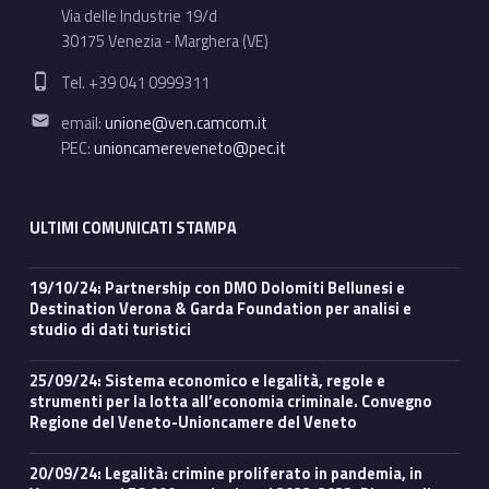
Via delle Industrie 19/d
30175 Venezia - Marghera (VE)
Phone number:
Tel. +39 041 0999311
Email address:
email:
unione@ven.camcom.it
PEC:
unioncamereveneto@pec.it
ULTIMI COMUNICATI STAMPA
19/10/24: Partnership con DMO Dolomiti Bellunesi e
Destination Verona & Garda Foundation per analisi e
studio di dati turistici
25/09/24: Sistema economico e legalità, regole e
strumenti per la lotta all’economia criminale. Convegno
Regione del Veneto-Unioncamere del Veneto
20/09/24: Legalità: crimine proliferato in pandemia, in