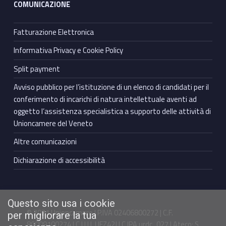
COMUNICAZIONE
Fatturazione Elettronica
Informativa Privacy e Cookie Policy
Split payment
Avviso pubblico per l’istituzione di un elenco di candidati per il
conferimento di incarichi di natura intellettuale aventi ad
oggetto l’assistenza specialistica a supporto delle attività di
Unioncamere del Veneto
Altre comunicazioni
Dichiarazione di accessibilità
Questo sito usa i cookie
© 2021 Unioncamere | P.IVA 02406800272 | C.F.
per migliorare la tua
80009100274 | C.U.U. UFZ42J | C.IPA urdc_027 | Ateco: S