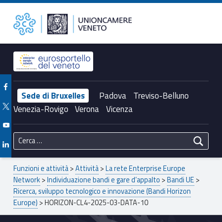
Primary Menu
Unioncamere del Veneto
HORIZON-CL4-2025-03-DATA-10 – Unioncamere del Veneto
Header info sidebar
Facebook Unioncamere Veneto
Sede di Bruxelles
Padova
Treviso-Belluno
Twitter Unioncamere Veneto
Venezia-Rovigo
Verona
Vicenza
Youtube Unioncamere Veneto
Ricerca per:
Linkedin Unioncamere Veneto
Breadcrumbs navigation
Funzioni e attività
>
Attività
>
La rete Enterprise Europe
Network
>
Individuazione bandi e gare d’appalto
>
Bandi UE
>
Ricerca, sviluppo tecnologico e innovazione (Bandi Horizon
Europe)
>
HORIZON-CL4-2025-03-DATA-10