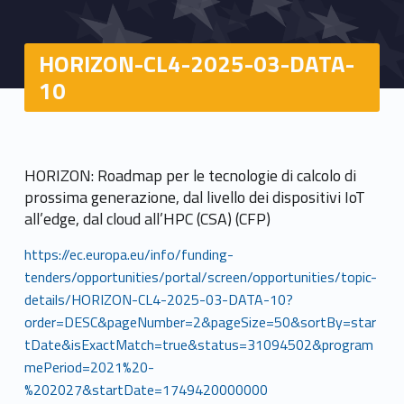
HORIZON-CL4-2025-03-DATA-
10
HORIZON: Roadmap per le tecnologie di calcolo di
prossima generazione, dal livello dei dispositivi IoT
all’edge, dal cloud all’HPC (CSA) (CFP)
https://ec.europa.eu/info/funding-
tenders/opportunities/portal/screen/opportunities/topic-
details/HORIZON-CL4-2025-03-DATA-10?
order=DESC&pageNumber=2&pageSize=50&sortBy=star
tDate&isExactMatch=true&status=31094502&program
mePeriod=2021%20-
%202027&startDate=1749420000000