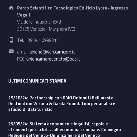
Address:
Parco Scientifico Tecnologico Edificio Lybra - Ingresso
Vega 1
Via delle Industrie 19/d
30175 Venezia - Marghera (VE)
Phone number:
Tel. +39 041 0999311
Email address:
email:
unione@ven.camcom.it
PEC:
unioncamereveneto@pec.it
ULTIMI COMUNICATI STAMPA
19/10/24: Partnership con DMO Dolomiti Bellunesi e
Destination Verona & Garda Foundation per analisi e
studio di dati turistici
25/09/24: Sistema economico e legalità, regole e
strumenti per la lotta all’economia criminale. Convegno
Regione del Veneto-Unioncamere del Veneto