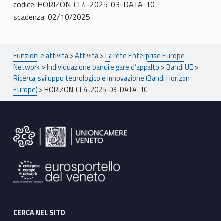
codice: HORIZON-CL4-2025-03-DATA-10
scadenza: 02/10/2025
Breadcrumbs navigation
Funzioni e attività
>
Attività
>
La rete Enterprise Europe
Network
>
Individuazione bandi e gare d’appalto
>
Bandi UE
>
Ricerca, sviluppo tecnologico e innovazione (Bandi Horizon
Europe)
>
HORIZON-CL4-2025-03-DATA-10
Footer sidebar
CERCA NEL SITO