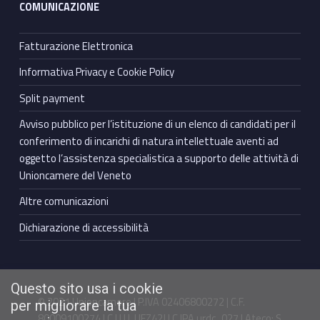
COMUNICAZIONE
Fatturazione Elettronica
Informativa Privacy e Cookie Policy
Split payment
Avviso pubblico per l’istituzione di un elenco di candidati per il
conferimento di incarichi di natura intellettuale aventi ad
oggetto l’assistenza specialistica a supporto delle attività di
Unioncamere del Veneto
Altre comunicazioni
Dichiarazione di accessibilità
Questo sito usa i cookie
© 2021 Unioncamere | P.IVA 02406800272 | C.F.
per migliorare la tua
80009100274 | C.U.U. UFZ42J | C.IPA urdc_027 | Ateco: S