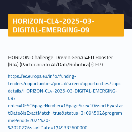
HORIZON-CL4-2025-03-
DIGITAL-EMERGING-09
HORIZON: Challenge-Driven GenAI4EU Booster
(RIA) (Partenariato AI/Dati/Robotica) (CFP)
https://ec.europa.eu/info/funding-
tenders/opportunities/portal/screen/opportunities/topic-
details/HORIZON-CL4-2025-03-DIGITAL-EMERGING-
09?
order=DESC&pageNumber=1&pageSize=10&sortBy=star
tDate&isExactMatch=true&status=31094502&program
mePeriod=2021%20-
%202027&startDate=1749333600000