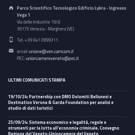
Address:
Parco Scientifico Tecnologico Edificio Lybra - Ingresso
Vega 1
Via delle Industrie 19/d
30175 Venezia - Marghera (VE)
Phone number:
Tel. +39 041 0999311
Email address:
email:
unione@ven.camcom.it
PEC:
unioncamereveneto@pec.it
ULTIMI COMUNICATI STAMPA
19/10/24: Partnership con DMO Dolomiti Bellunesi e
Destination Verona & Garda Foundation per analisi e
studio di dati turistici
25/09/24: Sistema economico e legalità, regole e
strumenti per la lotta all’economia criminale. Convegno
Regione del Veneto-Unioncamere del Veneto