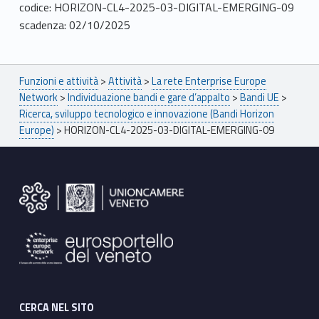
codice: HORIZON-CL4-2025-03-DIGITAL-EMERGING-09
scadenza: 02/10/2025
Breadcrumbs navigation
Funzioni e attività
>
Attività
>
La rete Enterprise Europe
Network
>
Individuazione bandi e gare d’appalto
>
Bandi UE
>
Ricerca, sviluppo tecnologico e innovazione (Bandi Horizon
Europe)
>
HORIZON-CL4-2025-03-DIGITAL-EMERGING-09
Footer sidebar
CERCA NEL SITO