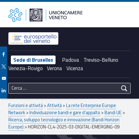
Primary Menu
Unioncamere del Veneto
HORIZON-CL4-2025-03-DIGITAL-EMERGING-09 – Unioncamere del Veneto
Header info sidebar
Facebook Unioncamere Veneto
Sede di Bruxelles
Padova
Treviso-Belluno
Twitter Unioncamere Veneto
Venezia-Rovigo
Verona
Vicenza
Youtube Unioncamere Veneto
Ricerca per:
Linkedin Unioncamere Veneto
Breadcrumbs navigation
Funzioni e attività
>
Attività
>
La rete Enterprise Europe
Network
>
Individuazione bandi e gare d’appalto
>
Bandi UE
>
Ricerca, sviluppo tecnologico e innovazione (Bandi Horizon
Europe)
>
HORIZON-CL4-2025-03-DIGITAL-EMERGING-09