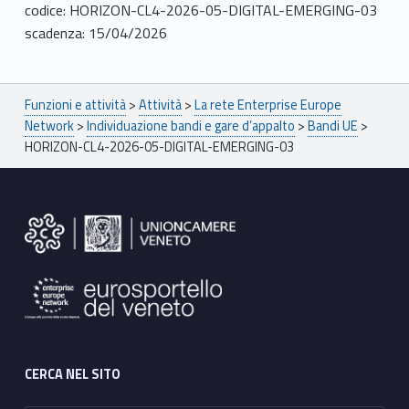
codice: HORIZON-CL4-2026-05-DIGITAL-EMERGING-03
scadenza: 15/04/2026
Breadcrumbs navigation
Funzioni e attività
>
Attività
>
La rete Enterprise Europe
Network
>
Individuazione bandi e gare d’appalto
>
Bandi UE
>
HORIZON-CL4-2026-05-DIGITAL-EMERGING-03
Footer sidebar
CERCA NEL SITO
Ricerca per: