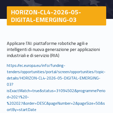
HORIZON-CL4-2026-05-
DIGITAL-EMERGING-03
Applicare l’AI: piattaforme robotiche agili e
intelligenti di nuova generazione per applicazioni
industriali e di servizio (RIA)
https://ec.europa.eu/info/funding-
tenders/opportunities/portal/screen/opportunities/topic-
details/HORIZON-CL4-2026-05-DIGITAL-EMERGING-
03?
isExactMatch=true&status=31094502&programmePerio
d=2021%20-
%202027&order=DESC&pageNumber=2&pageSize=50&s
ortBy=startDate