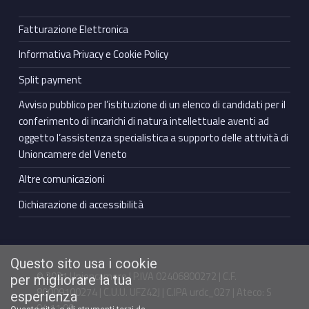
Fatturazione Elettronica
Informativa Privacy e Cookie Policy
Split payment
Avviso pubblico per l’istituzione di un elenco di candidati per il
conferimento di incarichi di natura intellettuale aventi ad
oggetto l’assistenza specialistica a supporto delle attività di
Unioncamere del Veneto
Altre comunicazioni
Dichiarazione di accessibilità
Questo sito usa i cookie
© 2021 Unioncamere | P.IVA 02406800272 | C.F.
per migliorare la tua
80009100274 | C.U.U. UFZ42J | C.IPA urdc_027 | Ateco: S
esperienza
94.11.00