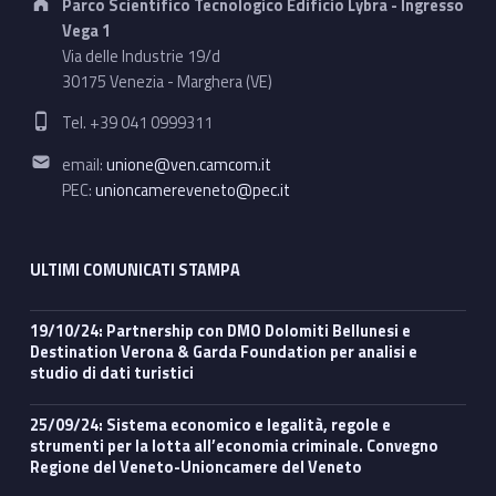
Parco Scientifico Tecnologico Edificio Lybra - Ingresso
Vega 1
Via delle Industrie 19/d
30175 Venezia - Marghera (VE)
Phone number:
Tel. +39 041 0999311
Email address:
email:
unione@ven.camcom.it
PEC:
unioncamereveneto@pec.it
ULTIMI COMUNICATI STAMPA
19/10/24: Partnership con DMO Dolomiti Bellunesi e
Destination Verona & Garda Foundation per analisi e
studio di dati turistici
25/09/24: Sistema economico e legalità, regole e
strumenti per la lotta all’economia criminale. Convegno
Regione del Veneto-Unioncamere del Veneto