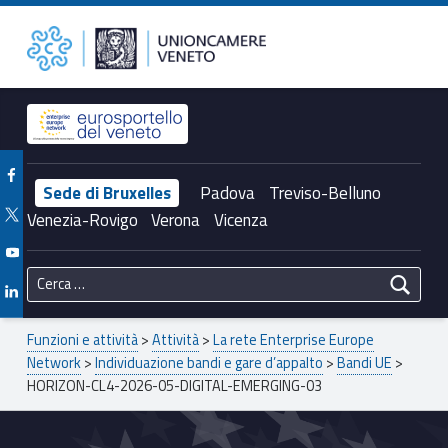
Primary Menu
Unioncamere del Veneto
HORIZON-CL4-2026-05-DIGITAL-EMERGING-03 – Unioncamere del Veneto
Header info sidebar
Facebook Unioncamere Veneto
Sede di Bruxelles
Padova
Treviso-Belluno
Twitter Unioncamere Veneto
Venezia-Rovigo
Verona
Vicenza
Youtube Unioncamere Veneto
Ricerca per:
Linkedin Unioncamere Veneto
Breadcrumbs navigation
Funzioni e attività
>
Attività
>
La rete Enterprise Europe
Network
>
Individuazione bandi e gare d’appalto
>
Bandi UE
>
HORIZON-CL4-2026-05-DIGITAL-EMERGING-03