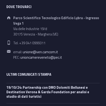
DOVE TROVARCI
Address:
Parco Scientifico Tecnologico Edificio Lybra - Ingresso
Vega 1
Via delle Industrie 19/d
30175 Venezia - Marghera (VE)
Phone number:
Tel. +39 041 0999311
Email address:
email:
unione@ven.camcom.it
PEC:
unioncamereveneto@pec.it
ULTIMI COMUNICATI STAMPA
19/10/24: Partnership con DMO Dolomiti Bellunesi e
Destination Verona & Garda Foundation per analisi e
studio di dati turistici