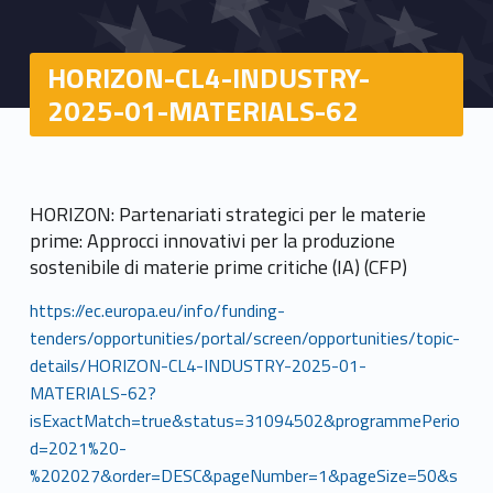
HORIZON-CL4-INDUSTRY-
2025-01-MATERIALS-62
HORIZON: Partenariati strategici per le materie
prime: Approcci innovativi per la produzione
sostenibile di materie prime critiche (IA) (CFP)
https://ec.europa.eu/info/funding-
tenders/opportunities/portal/screen/opportunities/topic-
details/HORIZON-CL4-INDUSTRY-2025-01-
MATERIALS-62?
isExactMatch=true&status=31094502&programmePerio
d=2021%20-
%202027&order=DESC&pageNumber=1&pageSize=50&s