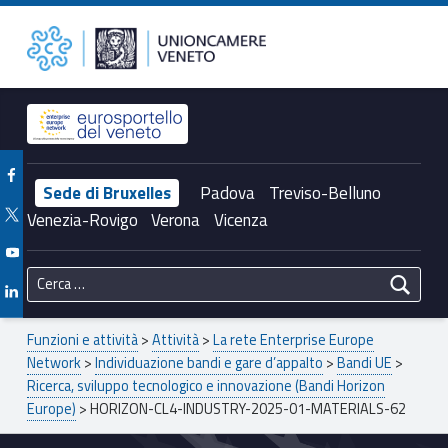
Primary Menu
Unioncamere del Veneto
HORIZON-CL4-INDUSTRY-2025-01-MATERIALS-62 – Unioncamere del Veneto
Header info sidebar
Facebook Unioncamere Veneto
Sede di Bruxelles
Padova
Treviso-Belluno
Twitter Unioncamere Veneto
Venezia-Rovigo
Verona
Vicenza
Youtube Unioncamere Veneto
Ricerca per:
Linkedin Unioncamere Veneto
Breadcrumbs navigation
Funzioni e attività
>
Attività
>
La rete Enterprise Europe
Network
>
Individuazione bandi e gare d’appalto
>
Bandi UE
>
Ricerca, sviluppo tecnologico e innovazione (Bandi Horizon
Europe)
>
HORIZON-CL4-INDUSTRY-2025-01-MATERIALS-62