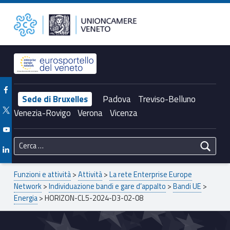
Primary Menu
Unioncamere del Veneto
HORIZON-CL5-2024-D3-02-08 – Unioncamere del Veneto
Header info sidebar
Facebook Unioncamere Veneto
Sede di Bruxelles
Padova
Treviso-Belluno
Twitter Unioncamere Veneto
Venezia-Rovigo
Verona
Vicenza
Youtube Unioncamere Veneto
Ricerca per:
Linkedin Unioncamere Veneto
Breadcrumbs navigation
Funzioni e attività
>
Attività
>
La rete Enterprise Europe
Network
>
Individuazione bandi e gare d’appalto
>
Bandi UE
>
Energia
>
HORIZON-CL5-2024-D3-02-08