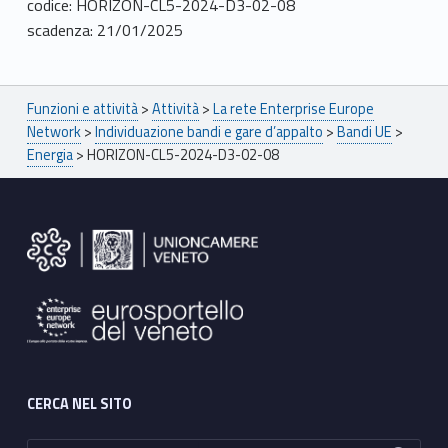
codice: HORIZON-CL5-2024-D3-02-08
scadenza: 21/01/2025
Breadcrumbs navigation
Funzioni e attività
>
Attività
>
La rete Enterprise Europe
Network
>
Individuazione bandi e gare d’appalto
>
Bandi UE
>
Energia
>
HORIZON-CL5-2024-D3-02-08
Footer sidebar
CERCA NEL SITO
Ricerca per: