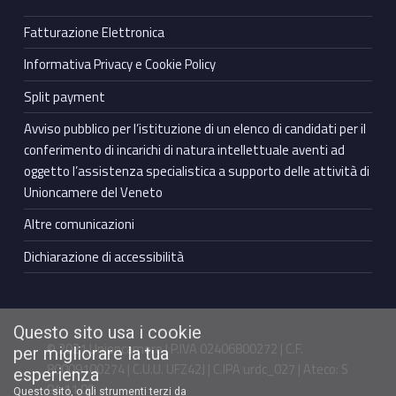
Fatturazione Elettronica
Informativa Privacy e Cookie Policy
Split payment
Avviso pubblico per l’istituzione di un elenco di candidati per il
conferimento di incarichi di natura intellettuale aventi ad
oggetto l’assistenza specialistica a supporto delle attività di
Unioncamere del Veneto
Altre comunicazioni
Dichiarazione di accessibilità
Questo sito usa i cookie
© 2021 Unioncamere | P.IVA 02406800272 | C.F.
per migliorare la tua
80009100274 | C.U.U. UFZ42J | C.IPA urdc_027 | Ateco: S
esperienza
94.11.00
Questo sito, o gli strumenti terzi da