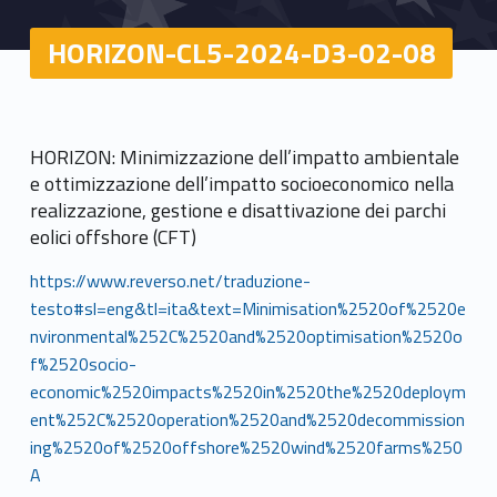
HORIZON-CL5-2024-D3-02-08
HORIZON: Minimizzazione dell’impatto ambientale
e ottimizzazione dell’impatto socioeconomico nella
realizzazione, gestione e disattivazione dei parchi
eolici offshore (CFT)
https://www.reverso.net/traduzione-
testo#sl=eng&tl=ita&text=Minimisation%2520of%2520e
nvironmental%252C%2520and%2520optimisation%2520o
f%2520socio-
economic%2520impacts%2520in%2520the%2520deploym
ent%252C%2520operation%2520and%2520decommission
ing%2520of%2520offshore%2520wind%2520farms%250
A