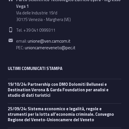
Vega 1
Via delle Industrie 19/d
30175 Venezia - Marghera (VE)
Phone number:
Tel. +39 041 0999311
Email address:
email:
unione@ven.camcom.it
PEC:
unioncamereveneto@pec.it
ULTIMI COMUNICATI STAMPA
19/10/24: Partnership con DMO Dolomiti Bellunesi e
Destination Verona & Garda Foundation per analisi e
studio di dati turistici
25/09/24: Sistema economico e legalità, regole e
strumenti per la lotta all’economia criminale. Convegno
Regione del Veneto-Unioncamere del Veneto