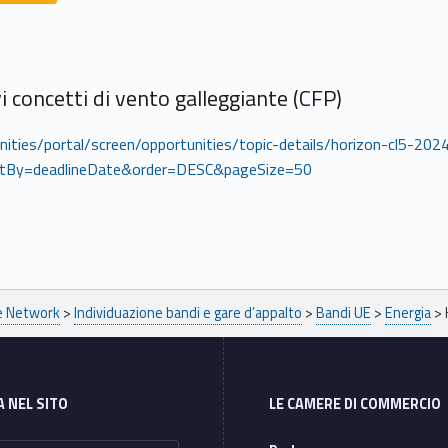
 concetti di vento galleggiante (CFP)
tunities/portal/screen/opportunities/topic-details/horizon-cl
By=deadlineDate&order=DESC&pageSize=50
pe Network
>
Individuazione bandi e gare d’appalto
>
Bandi UE
>
Energia
>
A NEL SITO
LE CAMERE DI COMMERCIO