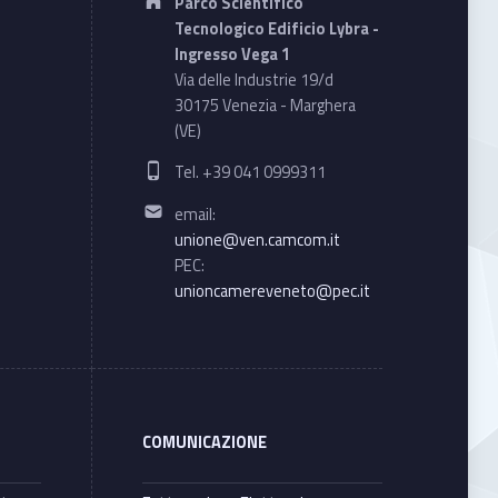
Parco Scientifico
Tecnologico Edificio Lybra -
Ingresso Vega 1
Via delle Industrie 19/d
30175 Venezia - Marghera
(VE)
Phone number:
Tel. +39 041 0999311
Email address:
email:
unione@ven.camcom.it
PEC:
unioncamereveneto@pec.it
COMUNICAZIONE