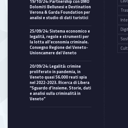
Lavo
19/10/24: Partnership con DMO
Dolomiti Bellunesi e Destination
Tras
Verona & Garda Foundation per
analisi e studio di dati turistici
Inte
Digi
25/09/24: Sistema economico e
legalità, regole e strumenti per
Sost
la lotta all’economia criminale.
Convegno Regione del Veneto-
Cult
Unioncamere del Veneto
20/09/24: Legalità: crimine
proliferato in pandemia, in
Veneto quasi 56.000 reati spia
nel 2022-2023. Ricerca di Libera
“Sguardo d’insieme. Storie, dati
e analisi sulla criminalità in
Veneto”