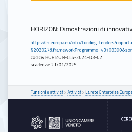
HORIZON: Dimostrazioni di innovativi
https://ec.europa.eu/info/funding-tenders/oppor
%202027&frameworkProgramme=43108390&sort
codice: HORIZON-CL5-2024-D3-02
scadenza: 21/01/2025
Breadcrumbs navigation
Funzioni e attività
>
Attività
>
La rete Enterprise Euro
Footer sidebar
CERC
Ricerca per: