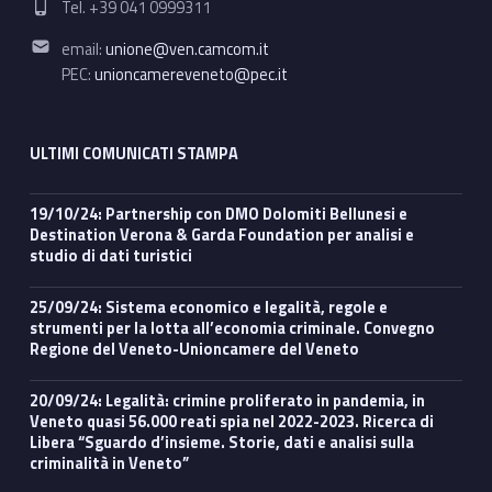
Tel. +39 041 0999311
Email address:
email:
unione@ven.camcom.it
PEC:
unioncamereveneto@pec.it
ULTIMI COMUNICATI STAMPA
19/10/24: Partnership con DMO Dolomiti Bellunesi e
Destination Verona & Garda Foundation per analisi e
studio di dati turistici
25/09/24: Sistema economico e legalità, regole e
strumenti per la lotta all’economia criminale. Convegno
Regione del Veneto-Unioncamere del Veneto
20/09/24: Legalità: crimine proliferato in pandemia, in
Veneto quasi 56.000 reati spia nel 2022-2023. Ricerca di
Libera “Sguardo d’insieme. Storie, dati e analisi sulla
criminalità in Veneto”