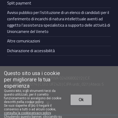
Split payment
Avviso pubblico per l’istituzione di un elenco di candidati per il
conferimento di incarichi di natura intellettuale aventi ad
oggetto l’assistenza specialistica a supporto delle attività di
Unioncamere del Veneto
Altre comunicazioni
Dichiarazione di accessibilità
Questo sito usa i cookie
© 2021 Unioncamere | P.IVA 02406800272 | C.F.
per migliorare la tua
80009100274 | C.U.U. UFZ42J | C.IPA urdc_027 | Ateco: S
esperienza
94.11.00
Questo sito, o gli strumenti terzi da
questo utilizzati, per il corretto
Torna in cima ↑
funzionamento si avvalgono dei cookie
Ok
Facebook Unioncamere Veneto
Twitter Unioncamere Veneto
Youtube Unioncamere Veneto
Linkedin Unioncamere Veneto
descritti nella cookie policy.
Se vuoi saperne di più o negare il
consenso a tutti o ad alcuni cookie,
consulta la cookie-privacy policy
.
Chiudendo questo banner, cliccando su