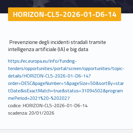
HORIZON-CL5-2026-01-D6-14
Prevenzione degli incidenti stradali tramite
intelligenza artificiale (IA) e big data
https://ec.europa.eu/info/funding-
tenders/opportunities/portal/screen/opportunities/topic-
details/HORIZON-CL5-2026-01-D6-14?
order=DESC&pageNumber=1&pageSize=50&sortBy=star
tDate&isExactMatch=true&status=31094502&program
mePeriod=2021%20-%202027
codice: HORIZON-CL5-2026-01-D6-14
scadenza: 20/01/2026