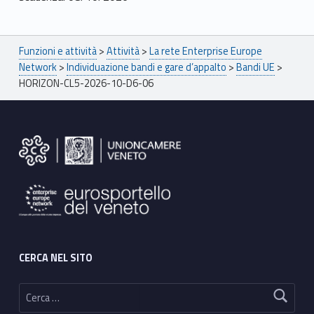
Breadcrumbs navigation
Funzioni e attività
>
Attività
>
La rete Enterprise Europe
Network
>
Individuazione bandi e gare d’appalto
>
Bandi UE
>
HORIZON-CL5-2026-10-D6-06
Footer sidebar
CERCA NEL SITO
Ricerca per: