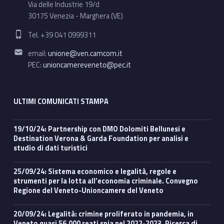
Via delle Industrie 19/d
30175 Venezia - Marghera (VE)
Phone number:
Tel. +39 041 0999311
Email address:
email:
unione@ven.camcom.it
PEC:
unioncamereveneto@pec.it
ULTIMI COMUNICATI STAMPA
19/10/24: Partnership con DMO Dolomiti Bellunesi e
Destination Verona & Garda Foundation per analisi e
studio di dati turistici
25/09/24: Sistema economico e legalità, regole e
strumenti per la lotta all’economia criminale. Convegno
Regione del Veneto-Unioncamere del Veneto
20/09/24: Legalità: crimine proliferato in pandemia, in
Veneto quasi 56.000 reati spia nel 2022-2023. Ricerca di