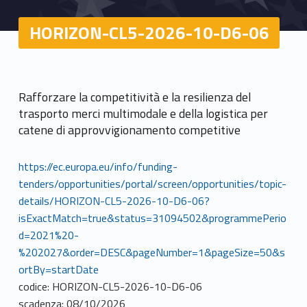
HORIZON-CL5-2026-10-D6-06
Rafforzare la competitività e la resilienza del
trasporto merci multimodale e della logistica per
catene di approvvigionamento competitive
https://ec.europa.eu/info/funding-
tenders/opportunities/portal/screen/opportunities/topic-
details/HORIZON-CL5-2026-10-D6-06?
isExactMatch=true&status=31094502&programmePerio
d=2021%20-
%202027&order=DESC&pageNumber=1&pageSize=50&s
ortBy=startDate
codice: HORIZON-CL5-2026-10-D6-06
scadenza: 08/10/2026