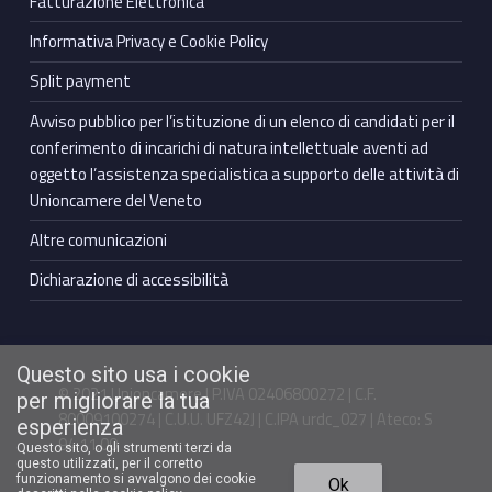
Fatturazione Elettronica
Informativa Privacy e Cookie Policy
Split payment
Avviso pubblico per l’istituzione di un elenco di candidati per il
conferimento di incarichi di natura intellettuale aventi ad
oggetto l’assistenza specialistica a supporto delle attività di
Unioncamere del Veneto
Altre comunicazioni
Dichiarazione di accessibilità
Questo sito usa i cookie
© 2021 Unioncamere | P.IVA 02406800272 | C.F.
per migliorare la tua
80009100274 | C.U.U. UFZ42J | C.IPA urdc_027 | Ateco: S
esperienza
94.11.00
Questo sito, o gli strumenti terzi da
questo utilizzati, per il corretto
Torna in cima ↑
funzionamento si avvalgono dei cookie
Ok
Facebook Unioncamere Veneto
Twitter Unioncamere Veneto
Youtube Unioncamere Veneto
Linkedin Unioncamere Veneto