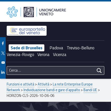
Primary Menu
Unioncamere del Veneto
HORIZON-CL5-2026-10-D6-06 – Unioncamere del Veneto
Header info sidebar
Facebook Unioncamere Veneto
Sede di Bruxelles
Padova
Treviso-Belluno
Twitter Unioncamere Veneto
Venezia-Rovigo
Verona
Vicenza
Youtube Unioncamere Veneto
Ricerca per:
Linkedin Unioncamere Veneto
Breadcrumbs navigation
Funzioni e attività
>
Attività
>
La rete Enterprise Europe
Network
>
Individuazione bandi e gare d’appalto
>
Bandi UE
>
HORIZON-CL5-2026-10-D6-06