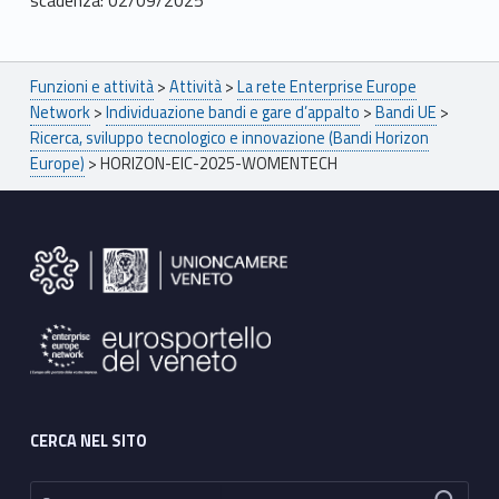
Breadcrumbs navigation
Funzioni e attività
>
Attività
>
La rete Enterprise Europe
Network
>
Individuazione bandi e gare d’appalto
>
Bandi UE
>
Ricerca, sviluppo tecnologico e innovazione (Bandi Horizon
Europe)
>
HORIZON-EIC-2025-WOMENTECH
Footer sidebar
CERCA NEL SITO
Ricerca per: