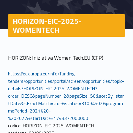
HORIZON-EIC-2025-
WOMENTECH
HORIZON: Iniziativa Women Tech.EU (CFP)
https://ec.europa.eu/info/funding-
tenders/opportunities/portal/screen/opportunities/topic-
details/HORIZON-EIC-2025-WOMENTECH?
order=DESC&pageNumber=2&pageSize=50&sortBy=star
tDate&isExactMatch=true&status=31094502&program
mePeriod=2021%20-
%202027&startDate=1743372000000
codice: HORIZON-EIC-2025-WOMENTECH
scadenza: 02/09/2025