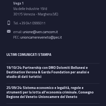
Vega 1
Via delle Industrie 19/d
30175 Venezia - Marghera (VE)
Phone number:
Tel. +39 041 0999311
Email address:
email:
unione@ven.camcom.it
PEC:
unioncamereveneto@pec.it
ULTIMI COMUNICATI STAMPA
19/10/24: Partnership con DMO Dolomiti Bellunesi e
Destination Verona & Garda Foundation per analisi e
studio di dati turistici
25/09/24: Sistema economico e legalità, regole e
strumenti per la lotta all’economia criminale. Convegno
Regione del Veneto-Unioncamere del Veneto