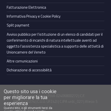
Fatturazione Elettronica
Informativa Privacy e Cookie Policy
Split payment
Avviso pubblico per l’istituzione di un elenco di candidati per il
conferimento di incarichi di natura intellettuale aventi ad
oggetto l’assistenza specialistica a supporto delle attività di
Unioncamere del Veneto
Altre comunicazioni
Dichiarazione di accessibilità
Questo sito usa i cookie
© 2021 Unioncamere | P.IVA 02406800272 | C.F.
per migliorare la tua
80009100274 | C.U.U. UFZ42J | C.IPA urdc_027 | Ateco: S
esperienza
94.11.00
Questo sito, o gli strumenti terzi da