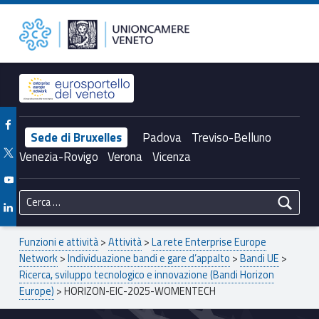
Primary Menu
Unioncamere del Veneto
HORIZON-EIC-2025-WOMENTECH – Unioncamere del Veneto
Header info sidebar
Facebook Unioncamere Veneto
Sede di Bruxelles
Padova
Treviso-Belluno
Twitter Unioncamere Veneto
Venezia-Rovigo
Verona
Vicenza
Youtube Unioncamere Veneto
Ricerca per:
Linkedin Unioncamere Veneto
Breadcrumbs navigation
Funzioni e attività
>
Attività
>
La rete Enterprise Europe
Network
>
Individuazione bandi e gare d’appalto
>
Bandi UE
>
Ricerca, sviluppo tecnologico e innovazione (Bandi Horizon
Europe)
>
HORIZON-EIC-2025-WOMENTECH