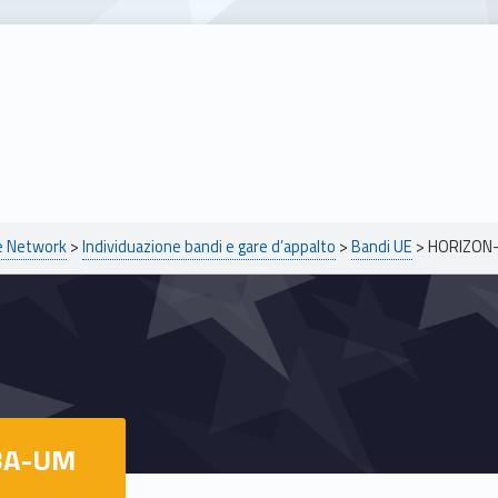
pe Network
>
Individuazione bandi e gare d’appalto
>
Bandi UE
>
HORIZON-
BA-UM