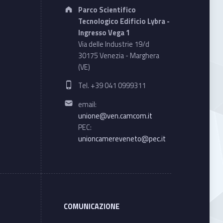
Address:
Parco Scientifico
Tecnologico Edificio Lybra -
Ingresso Vega 1
Via delle Industrie 19/d
30175 Venezia - Marghera
(VE)
Phone number:
Tel. +39 041 0999311
Email address:
email:
unione@ven.camcom.it
PEC:
unioncamereveneto@pec.it
COMUNICAZIONE