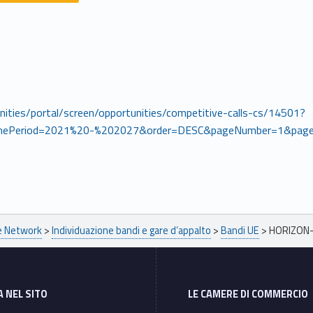
unities/portal/screen/opportunities/competitive-calls-cs/14501?
mePeriod=2021%20-%202027&order=DESC&pageNumber=1&page
pe Network
>
Individuazione bandi e gare d’appalto
>
Bandi UE
>
HORIZON-
A NEL SITO
LE CAMERE DI COMMERCIO