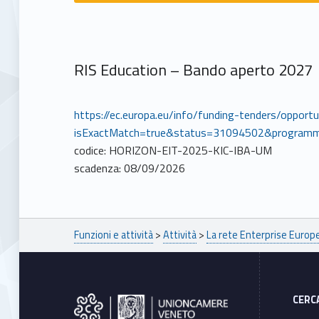
RIS Education – Bando aperto 2027
https://ec.europa.eu/info/funding-tenders/opport
isExactMatch=true&status=31094502&program
codice: HORIZON-EIT-2025-KIC-IBA-UM
scadenza: 08/09/2026
Breadcrumbs navigation
Funzioni e attività
>
Attività
>
La rete Enterprise Euro
Footer sidebar
CERC