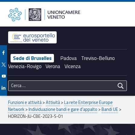
Primary Menu
Unioncamere del Veneto
HORIZON-JU-CBE-2023-S-01 – Unioncamere del Veneto
Header info sidebar
Facebook Unioncamere Veneto
Sede di Bruxelles
Padova
Treviso-Belluno
Twitter Unioncamere Veneto
Venezia-Rovigo
Verona
Vicenza
Youtube Unioncamere Veneto
Ricerca per:
Linkedin Unioncamere Veneto
Breadcrumbs navigation
Funzioni e attività
>
Attività
>
La rete Enterprise Europe
Network
>
Individuazione bandi e gare d’appalto
>
Bandi UE
>
HORIZON-JU-CBE-2023-S-01