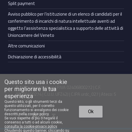
Split payment
Avviso pubblico per l’istituzione di un elenco di candidati per il
conferimento di incarichi di natura intellettuale aventi ad
oggetto l’assistenza specialistica a supporto delle attività di
Unioncamere del Veneto
Altre comunicazioni
Dichiarazione di accessibilità
Questo sito usa i cookie
© 2021 Unioncamere | P.IVA 02406800272 | C.F.
per migliorare la tua
80009100274 | C.U.U. UFZ42J | C.IPA urdc_027 | Ateco: S
esperienza
94.11.00
Questo sito, o gli strumenti terzi da
questo utilizzati, per il corretto
Torna in cima ↑
funzionamento si avvalgono dei cookie
Ok
Facebook Unioncamere Veneto
Twitter Unioncamere Veneto
Youtube Unioncamere Veneto
Linkedin Unioncamere Veneto
descritti nella cookie policy.
Se vuoi saperne di più o negare il
consenso a tutti o ad alcuni cookie,
consulta la cookie-privacy policy
.
Chiudendo questo banner, cliccando su