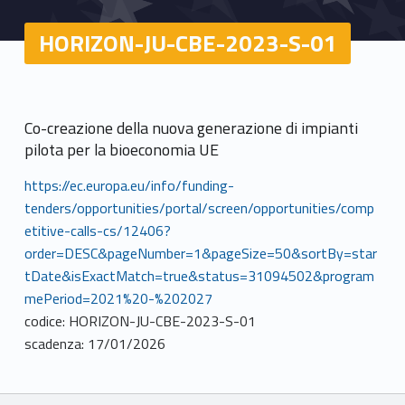
HORIZON-JU-CBE-2023-S-01
Co-creazione della nuova generazione di impianti
pilota per la bioeconomia UE
https://ec.europa.eu/info/funding-
tenders/opportunities/portal/screen/opportunities/comp
etitive-calls-cs/12406?
order=DESC&pageNumber=1&pageSize=50&sortBy=star
tDate&isExactMatch=true&status=31094502&program
mePeriod=2021%20-%202027
codice: HORIZON-JU-CBE-2023-S-01
scadenza: 17/01/2026