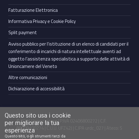
Fatturazione Elettronica
Informativa Privacy e Cookie Policy
Split payment
Avviso pubblico per l’istituzione di un elenco di candidati per il
conferimento di incarichi di natura intellettuale aventi ad
oggetto l’assistenza specialistica a supporto delle attività di
Unioncamere del Veneto
Altre comunicazioni
Dichiarazione di accessibilità
Questo sito usa i cookie
© 2021 Unioncamere | P.IVA 02406800272 | C.F.
per migliorare la tua
80009100274 | C.U.U. UFZ42J | C.IPA urdc_027 | Ateco: S
esperienza
94.11.00
Questo sito, o gli strumenti terzi da