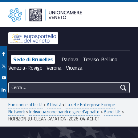
Primary Menu
Unioncamere del Veneto
HORIZON-JU-CLEAN-AVIATION-2026-04-ACI-01 – Unioncamere del Veneto
Header info sidebar
Facebook Unioncamere Veneto
Sede di Bruxelles
Padova
Treviso-Belluno
Twitter Unioncamere Veneto
Venezia-Rovigo
Verona
Vicenza
Youtube Unioncamere Veneto
Ricerca per:
Linkedin Unioncamere Veneto
Breadcrumbs navigation
Funzioni e attività
>
Attività
>
La rete Enterprise Europe
Network
>
Individuazione bandi e gare d’appalto
>
Bandi UE
>
HORIZON-JU-CLEAN-AVIATION-2026-04-ACI-01