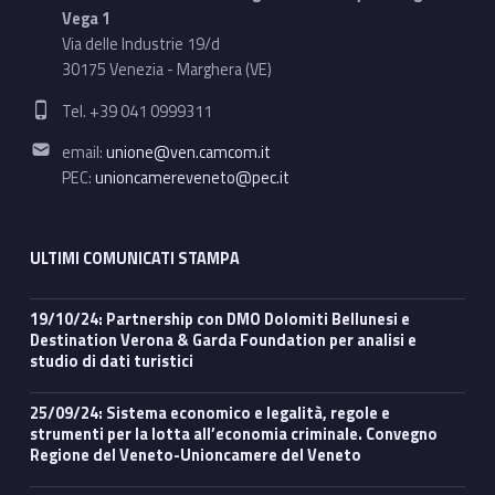
Vega 1
Via delle Industrie 19/d
30175 Venezia - Marghera (VE)
Phone number:
Tel. +39 041 0999311
Email address:
email:
unione@ven.camcom.it
PEC:
unioncamereveneto@pec.it
ULTIMI COMUNICATI STAMPA
19/10/24: Partnership con DMO Dolomiti Bellunesi e
Destination Verona & Garda Foundation per analisi e
studio di dati turistici
25/09/24: Sistema economico e legalità, regole e
strumenti per la lotta all’economia criminale. Convegno
Regione del Veneto-Unioncamere del Veneto