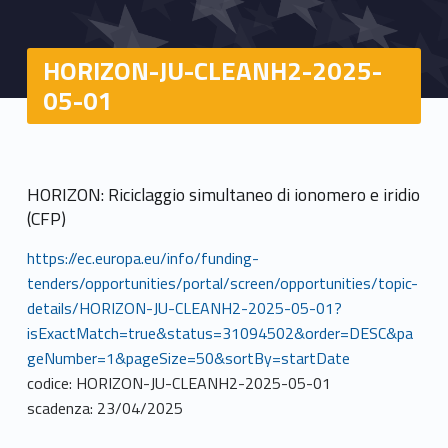
HORIZON-JU-CLEANH2-2025-
05-01
HORIZON: Riciclaggio simultaneo di ionomero e iridio
(CFP)
https://ec.europa.eu/info/funding-
tenders/opportunities/portal/screen/opportunities/topic-
details/HORIZON-JU-CLEANH2-2025-05-01?
isExactMatch=true&status=31094502&order=DESC&pa
geNumber=1&pageSize=50&sortBy=startDate
codice: HORIZON-JU-CLEANH2-2025-05-01
scadenza: 23/04/2025