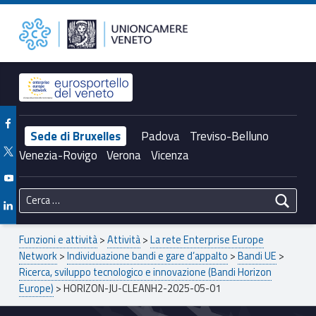
Primary Menu
Unioncamere del Veneto
HORIZON-JU-CLEANH2-2025-05-01 – Unioncamere del Veneto
Header info sidebar
Facebook Unioncamere Veneto
Sede di Bruxelles
Padova
Treviso-Belluno
Twitter Unioncamere Veneto
Venezia-Rovigo
Verona
Vicenza
Youtube Unioncamere Veneto
Ricerca per:
Linkedin Unioncamere Veneto
Breadcrumbs navigation
Funzioni e attività
>
Attività
>
La rete Enterprise Europe
Network
>
Individuazione bandi e gare d’appalto
>
Bandi UE
>
Ricerca, sviluppo tecnologico e innovazione (Bandi Horizon
Europe)
>
HORIZON-JU-CLEANH2-2025-05-01