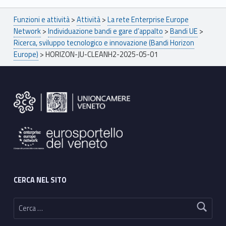
Breadcrumbs navigation
Funzioni e attività
>
Attività
>
La rete Enterprise Europe
Network
>
Individuazione bandi e gare d’appalto
>
Bandi UE
>
Ricerca, sviluppo tecnologico e innovazione (Bandi Horizon
Europe)
>
HORIZON-JU-CLEANH2-2025-05-01
Footer sidebar
CERCA NEL SITO
Ricerca per: