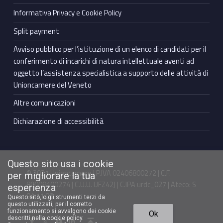
Informativa Privacy e Cookie Policy
Split payment
Avviso pubblico per l’istituzione di un elenco di candidati per il
conferimento di incarichi di natura intellettuale aventi ad
oggetto l’assistenza specialistica a supporto delle attività di
Unioncamere del Veneto
Altre comunicazioni
Dichiarazione di accessibilità
Questo sito usa i cookie
© 2021 Unioncamere | P.IVA 02406800272 | C.F.
per migliorare la tua
80009100274 | C.U.U. UFZ42J | C.IPA urdc_027 | Ateco: S
esperienza
94.11.00
Questo sito, o gli strumenti terzi da
questo utilizzati, per il corretto
Torna in cima ↑
funzionamento si avvalgono dei cookie
Ok
Facebook Unioncamere Veneto
Twitter Unioncamere Veneto
Youtube Unioncamere Veneto
Linkedin Unioncamere Veneto
descritti nella cookie policy.