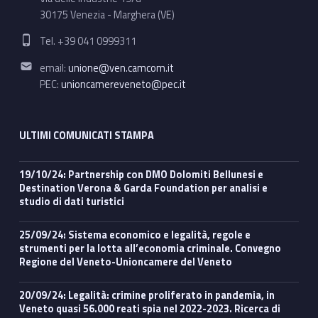
30175 Venezia - Marghera (VE)
Phone number:
Tel. +39 041 0999311
Email address:
email:
unione@ven.camcom.it
PEC:
unioncamereveneto@pec.it
ULTIMI COMUNICATI STAMPA
19/10/24: Partnership con DMO Dolomiti Bellunesi e
Destination Verona & Garda Foundation per analisi e
studio di dati turistici
25/09/24: Sistema economico e legalità, regole e
strumenti per la lotta all’economia criminale. Convegno
Regione del Veneto-Unioncamere del Veneto
20/09/24: Legalità: crimine proliferato in pandemia, in
Veneto quasi 56.000 reati spia nel 2022-2023. Ricerca di