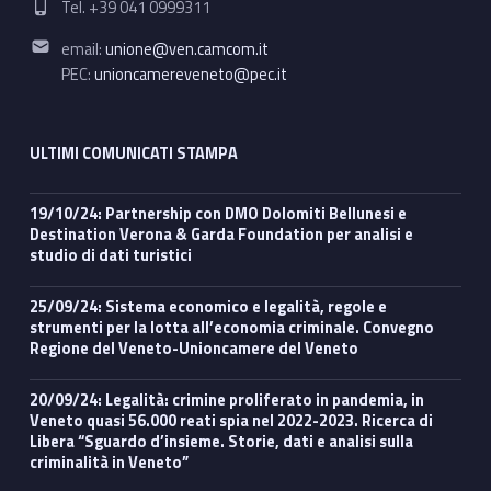
Tel. +39 041 0999311
Email address:
email:
unione@ven.camcom.it
PEC:
unioncamereveneto@pec.it
ULTIMI COMUNICATI STAMPA
19/10/24: Partnership con DMO Dolomiti Bellunesi e
Destination Verona & Garda Foundation per analisi e
studio di dati turistici
25/09/24: Sistema economico e legalità, regole e
strumenti per la lotta all’economia criminale. Convegno
Regione del Veneto-Unioncamere del Veneto
20/09/24: Legalità: crimine proliferato in pandemia, in
Veneto quasi 56.000 reati spia nel 2022-2023. Ricerca di
Libera “Sguardo d’insieme. Storie, dati e analisi sulla
criminalità in Veneto”