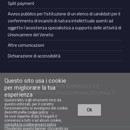
Split payment
Avviso pubblico per l’istituzione di un elenco di candidati per il
conferimento di incarichi di natura intellettuale aventi ad
oggetto l’assistenza specialistica a supporto delle attività di
Unioncamere del Veneto
Altre comunicazioni
Dichiarazione di accessibilità
Questo sito usa i cookie
© 2021 Unioncamere | P.IVA 02406800272 | C.F.
per migliorare la tua
80009100274 | C.U.U. UFZ42J | C.IPA urdc_027 | Ateco: S
esperienza
94.11.00
Questo sito, o gli strumenti terzi da
questo utilizzati, per il corretto
Torna in cima ↑
funzionamento si avvalgono dei cookie
Ok
Facebook Unioncamere Veneto
Twitter Unioncamere Veneto
Youtube Unioncamere Veneto
Linkedin Unioncamere Veneto
descritti nella cookie policy.
Se vuoi saperne di più o negare il
consenso a tutti o ad alcuni cookie,
consulta la cookie-privacy policy
.
Chiudendo questo banner, cliccando su