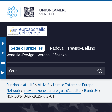
Primary Menu
Unioncamere del Veneto
HORIZON-JU-ER-2025-FA2-01 – Unioncamere del Veneto
Header info sidebar
Facebook Unioncamere Veneto
Sede di Bruxelles
Padova
Treviso-Belluno
Twitter Unioncamere Veneto
Venezia-Rovigo
Verona
Vicenza
Youtube Unioncamere Veneto
Ricerca per:
Linkedin Unioncamere Veneto
Breadcrumbs navigation
Funzioni e attività
>
Attività
>
La rete Enterprise Europe
Network
>
Individuazione bandi e gare d’appalto
>
Bandi UE
>
HORIZON-JU-ER-2025-FA2-01