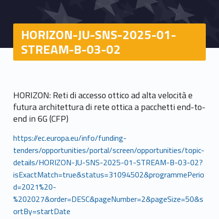
HORIZON-JU-SNS-2025-01-
STREAM-B-03-02
HORIZON: Reti di accesso ottico ad alta velocità e
futura architettura di rete ottica a pacchetti end-to-
end in 6G (CFP)
https://ec.europa.eu/info/funding-
tenders/opportunities/portal/screen/opportunities/topic-
details/HORIZON-JU-SNS-2025-01-STREAM-B-03-02?
isExactMatch=true&status=31094502&programmePerio
d=2021%20-
%202027&order=DESC&pageNumber=2&pageSize=50&s
ortBy=startDate