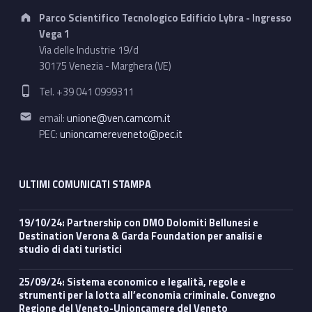
Address:
Parco Scientifico Tecnologico Edificio Lybra - Ingresso
Vega 1
Via delle Industrie 19/d
30175 Venezia - Marghera (VE)
Phone number:
Tel. +39 041 0999311
Email address:
email:
unione@ven.camcom.it
PEC:
unioncamereveneto@pec.it
ULTIMI COMUNICATI STAMPA
19/10/24: Partnership con DMO Dolomiti Bellunesi e
Destination Verona & Garda Foundation per analisi e
studio di dati turistici
25/09/24: Sistema economico e legalità, regole e
strumenti per la lotta all’economia criminale. Convegno
Regione del Veneto-Unioncamere del Veneto