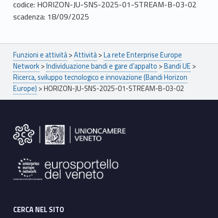
codice: HORIZON-JU-SNS-2025-01-STREAM-B-03-02
scadenza: 18/09/2025
Breadcrumbs navigation
Funzioni e attività
>
Attività
>
La rete Enterprise Europe
Network
>
Individuazione bandi e gare d’appalto
>
Bandi UE
>
Ricerca, sviluppo tecnologico e innovazione (Bandi Horizon
Europe)
>
HORIZON-JU-SNS-2025-01-STREAM-B-03-02
Footer sidebar
CERCA NEL SITO