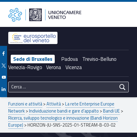
Primary Menu
Unioncamere del Veneto
HORIZON-JU-SNS-2025-01-STREAM-B-03-02 – Unioncamere del Veneto
Header info sidebar
Facebook Unioncamere Veneto
Sede di Bruxelles
Padova
Treviso-Belluno
Twitter Unioncamere Veneto
Venezia-Rovigo
Verona
Vicenza
Youtube Unioncamere Veneto
Ricerca per:
Linkedin Unioncamere Veneto
Breadcrumbs navigation
Funzioni e attività
>
Attività
>
La rete Enterprise Europe
Network
>
Individuazione bandi e gare d’appalto
>
Bandi UE
>
Ricerca, sviluppo tecnologico e innovazione (Bandi Horizon
Europe)
>
HORIZON-JU-SNS-2025-01-STREAM-B-03-02