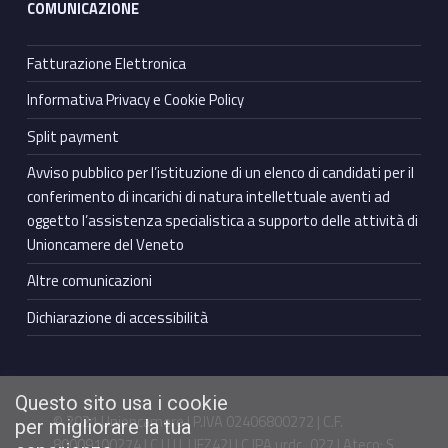
COMUNICAZIONE
Fatturazione Elettronica
Informativa Privacy e Cookie Policy
Split payment
Avviso pubblico per l’istituzione di un elenco di candidati per il
conferimento di incarichi di natura intellettuale aventi ad
oggetto l’assistenza specialistica a supporto delle attività di
Unioncamere del Veneto
Altre comunicazioni
Dichiarazione di accessibilità
Questo sito usa i cookie
© 2021 Unioncamere | P.IVA 02406800272 | C.F.
per migliorare la tua
80009100274 | C.U.U. UFZ42J | C.IPA urdc_027 | Ateco: S