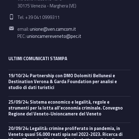
30175 Venezia - Marghera (VE)
Phone number:
Tel. +39 041 0999311
Email address:
email:
unione@ven.camcom.it
PEC:
unioncamereveneto@pec.it
ULTIMI COMUNICATI STAMPA
19/10/24: Partnership con DMO Dolomiti Bellunesi e
Destination Verona & Garda Foundation per analisi e
studio di dati turistici
25/09/24: Sistema economico e legalità, regole e
strumenti per la lotta all’economia criminale. Convegno
Regione del Veneto-Unioncamere del Veneto
20/09/24: Legalità: crimine proliferato in pandemia, in
Veneto quasi 56.000 reati spia nel 2022-2023. Ricerca di