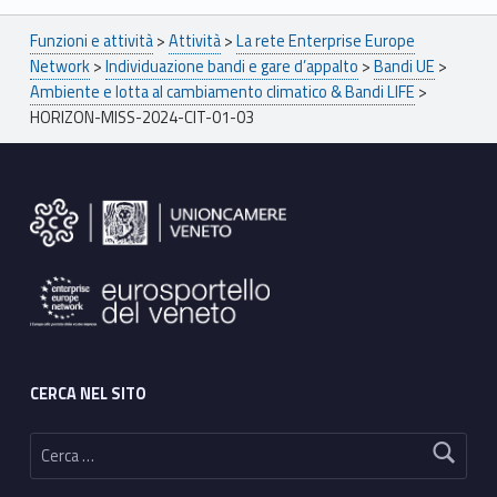
Breadcrumbs navigation
Funzioni e attività
>
Attività
>
La rete Enterprise Europe
Network
>
Individuazione bandi e gare d’appalto
>
Bandi UE
>
Ambiente e lotta al cambiamento climatico & Bandi LIFE
>
HORIZON-MISS-2024-CIT-01-03
Footer sidebar
CERCA NEL SITO
Ricerca per: