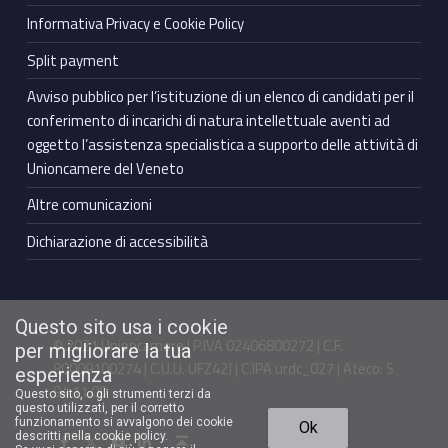
Informativa Privacy e Cookie Policy
Split payment
Avviso pubblico per l’istituzione di un elenco di candidati per il
conferimento di incarichi di natura intellettuale aventi ad
oggetto l’assistenza specialistica a supporto delle attività di
Unioncamere del Veneto
Altre comunicazioni
Dichiarazione di accessibilità
Questo sito usa i cookie
© 2021 Unioncamere | P.IVA 02406800272 | C.F.
per migliorare la tua
80009100274 | C.U.U. UFZ42J | C.IPA urdc_027 | Ateco: S
esperienza
94.11.00
Questo sito, o gli strumenti terzi da
questo utilizzati, per il corretto
Torna in cima ↑
funzionamento si avvalgono dei cookie
Ok
Facebook Unioncamere Veneto
Twitter Unioncamere Veneto
Youtube Unioncamere Veneto
Linkedin Unioncamere Veneto
descritti nella cookie policy.