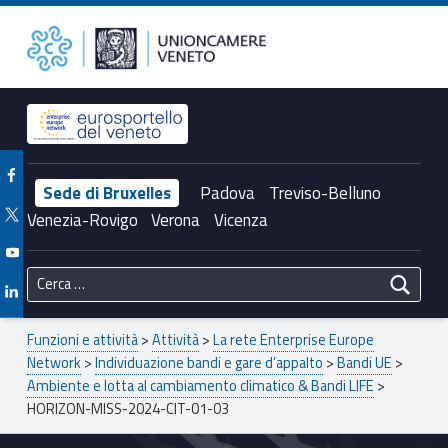
Primary Menu
Unioncamere del Veneto
HORIZON-MISS-2024-CIT-01-03 – Unioncamere del Veneto
Header info sidebar
Facebook Unioncamere Veneto
Sede di Bruxelles
Padova
Treviso-Belluno
Twitter Unioncamere Veneto
Venezia-Rovigo
Verona
Vicenza
Youtube Unioncamere Veneto
Ricerca per:
Linkedin Unioncamere Veneto
Breadcrumbs navigation
Funzioni e attività
>
Attività
>
La rete Enterprise Europe
Network
>
Individuazione bandi e gare d’appalto
>
Bandi UE
>
Ambiente e lotta al cambiamento climatico & Bandi LIFE
>
HORIZON-MISS-2024-CIT-01-03