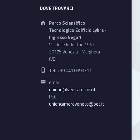
DOVE TROVARCI
Address:
Parco Scientifico
Tecnologico Edificio Lybra -
Ingresso Vega 1
Via delle Industrie 19/d
30175 Venezia - Marghera
(VE)
Phone number:
Tel. +39 041 0999311
Email address:
email:
unione@ven.camcom.it
PEC:
unioncamereveneto@pec.it