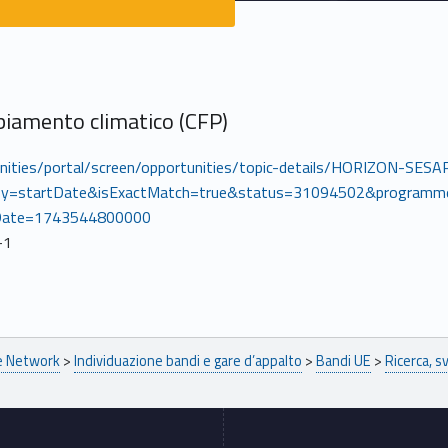
iamento climatico (CFP)
rtunities/portal/screen/opportunities/topic-details/HORIZON-
y=startDate&isExactMatch=true&status=31094502&programm
Date=1743544800000
-1
pe Network
>
Individuazione bandi e gare d’appalto
>
Bandi UE
>
Ricerca, s