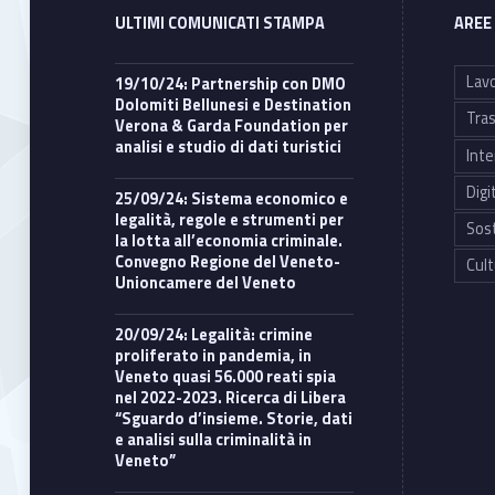
ULTIMI COMUNICATI STAMPA
AREE
Lavo
19/10/24: Partnership con DMO
Dolomiti Bellunesi e Destination
Tras
Verona & Garda Foundation per
analisi e studio di dati turistici
Inte
Digi
25/09/24: Sistema economico e
legalità, regole e strumenti per
Sost
la lotta all’economia criminale.
Convegno Regione del Veneto-
Cult
Unioncamere del Veneto
20/09/24: Legalità: crimine
proliferato in pandemia, in
Veneto quasi 56.000 reati spia
nel 2022-2023. Ricerca di Libera
“Sguardo d’insieme. Storie, dati
e analisi sulla criminalità in
Veneto”