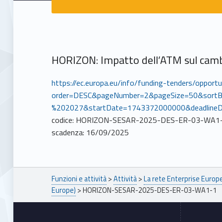
HORIZON: Impatto dell’ATM sul camb
https://ec.europa.eu/info/funding-tenders/oppo
order=DESC&pageNumber=2&pageSize=50&sortB
%202027&startDate=1743372000000&deadline
codice: HORIZON-SESAR-2025-DES-ER-03-WA1
scadenza: 16/09/2025
Breadcrumbs navigation
Funzioni e attività
>
Attività
>
La rete Enterprise Euro
Europe)
>
HORIZON-SESAR-2025-DES-ER-03-WA1-1
Footer sidebar