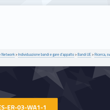
pe Network
>
Individuazione bandi e gare d’appalto
>
Bandi UE
>
Ricerca, s
ES-ER-03-WA1-1