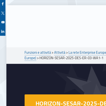
Facebook Unioncamere Veneto
Twitter Unioncamere Veneto
Youtube Unioncamere Veneto
Linkedin Unioncamere Veneto
Breadcrumbs navigation
Funzioni e attività
>
Attività
>
La rete Enterprise Euro
Europe)
>
HORIZON-SESAR-2025-DES-ER-03-WA1-1
HORIZON-SESAR-2025-D