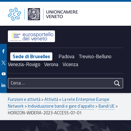
Primary Menu
Unioncamere del Veneto
HORIZON-WIDERA-2023-ACCESS-07-01 – Unioncamere del Veneto
Header info sidebar
Facebook Unioncamere Veneto
Sede di Bruxelles
Padova
Treviso-Belluno
Twitter Unioncamere Veneto
Venezia-Rovigo
Verona
Vicenza
Youtube Unioncamere Veneto
Ricerca per:
Linkedin Unioncamere Veneto
Breadcrumbs navigation
Funzioni e attività
>
Attività
>
La rete Enterprise Europe
Network
>
Individuazione bandi e gare d’appalto
>
Bandi UE
>
HORIZON-WIDERA-2023-ACCESS-07-01