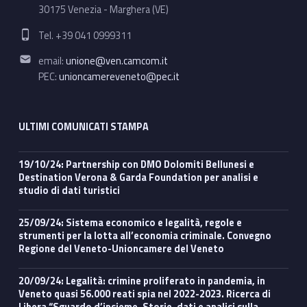
30175 Venezia - Marghera (VE)
Phone number:
Tel. +39 041 0999311
Email address:
email:
unione@ven.camcom.it
PEC:
unioncamereveneto@pec.it
ULTIMI COMUNICATI STAMPA
19/10/24: Partnership con DMO Dolomiti Bellunesi e
Destination Verona & Garda Foundation per analisi e
studio di dati turistici
25/09/24: Sistema economico e legalità, regole e
strumenti per la lotta all’economia criminale. Convegno
Regione del Veneto-Unioncamere del Veneto
20/09/24: Legalità: crimine proliferato in pandemia, in
Veneto quasi 56.000 reati spia nel 2022-2023. Ricerca di
Libera “Sguardo d’insieme. Storie, dati e analisi sulla