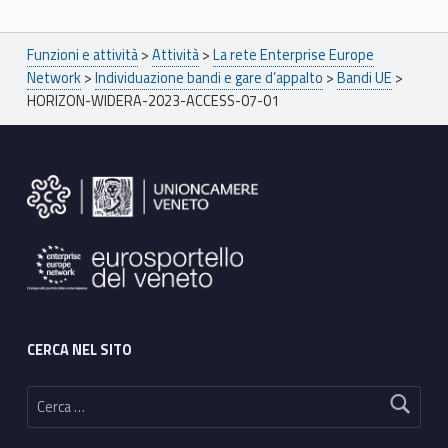
Breadcrumbs navigation
Funzioni e attività
>
Attività
>
La rete Enterprise Europe
Network
>
Individuazione bandi e gare d’appalto
>
Bandi UE
>
HORIZON-WIDERA-2023-ACCESS-07-01
Footer sidebar
CERCA NEL SITO
Ricerca per: