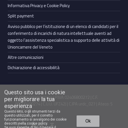
Informativa Privacy e Cookie Policy
Split payment
Avviso pubblico per l’istituzione di un elenco di candidati per il
conferimento di incarichi di natura intellettuale aventi ad
oggetto l’assistenza specialistica a supporto delle attività di
Unioncamere del Veneto
Altre comunicazioni
Dichiarazione di accessibilità
Questo sito usa i cookie
© 2021 Unioncamere | P.IVA 02406800272 | C.F.
per migliorare la tua
80009100274 | C.U.U. UFZ42J | C.IPA urdc_027 | Ateco: S
esperienza
94.11.00
Questo sito, o gli strumenti terzi da
questo utilizzati, per il corretto
Torna in cima ↑
funzionamento si avvalgono dei cookie
Ok
Facebook Unioncamere Veneto
Twitter Unioncamere Veneto
Youtube Unioncamere Veneto
Linkedin Unioncamere Veneto
descritti nella cookie policy.
Se vuoi saperne di più o negare il