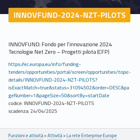
INNOVFUND-2024-NZT-PILOTS
INNOVFUND: Fondo per l’innovazione 2024
Tecnologie Net Zero – Progetti pilota (CFP)
https://ec.europa.eu/info/funding-
tenders/opportunities/portal/screen/opportunities/topic-
details/INNOVFUND-2024-NZT-PILOTS?
isExactMatch=true&status=31094502&order=DESC&pa
geNumber=1&pageSize=50&sortBy=startDate
codice: INNOVFUND-2024-NZT-PILOTS
scadenza: 24/04/2025
Breadcrumbs navigation
Funzioni e attività
>
Attività
>
La rete Enterprise Europe