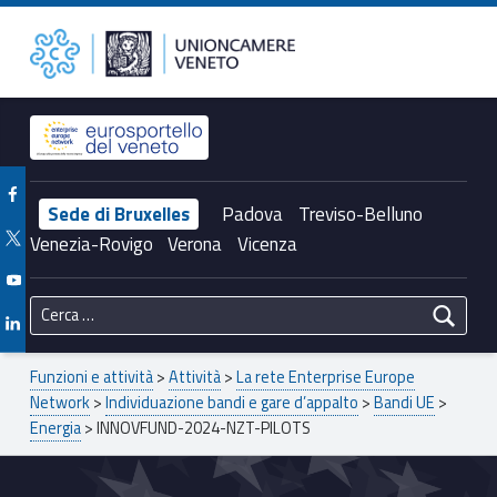
Primary Menu
Unioncamere del Veneto
INNOVFUND-2024-NZT-PILOTS – Unioncamere del Veneto
Header info sidebar
Facebook Unioncamere Veneto
Sede di Bruxelles
Padova
Treviso-Belluno
Twitter Unioncamere Veneto
Venezia-Rovigo
Verona
Vicenza
Youtube Unioncamere Veneto
Ricerca per:
Linkedin Unioncamere Veneto
Breadcrumbs navigation
Funzioni e attività
>
Attività
>
La rete Enterprise Europe
Network
>
Individuazione bandi e gare d’appalto
>
Bandi UE
>
Energia
>
INNOVFUND-2024-NZT-PILOTS