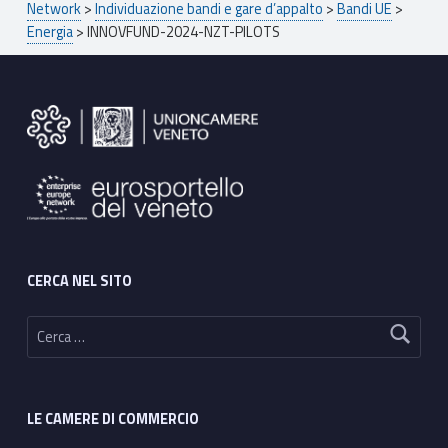
Network
>
Individuazione bandi e gare d’appalto
>
Bandi UE
>
Energia
>
INNOVFUND-2024-NZT-PILOTS
Footer sidebar
CERCA NEL SITO
Ricerca per:
LE CAMERE DI COMMERCIO