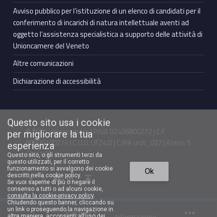
Avviso pubblico per l’istituzione di un elenco di candidati per il
conferimento di incarichi di natura intellettuale aventi ad
oggetto l’assistenza specialistica a supporto delle attività di
Unioncamere del Veneto
Altre comunicazioni
Dichiarazione di accessibilità
Questo sito usa i cookie
© 2021 Unioncamere | P.IVA 02406800272 | C.F.
per migliorare la tua
80009100274 | C.U.U. UFZ42J | C.IPA urdc_027 | Ateco: S
esperienza
94.11.00
Questo sito, o gli strumenti terzi da
questo utilizzati, per il corretto
Torna in cima ↑
funzionamento si avvalgono dei cookie
Ok
Facebook Unioncamere Veneto
Twitter Unioncamere Veneto
Youtube Unioncamere Veneto
Linkedin Unioncamere Veneto
descritti nella cookie policy.
Se vuoi saperne di più o negare il
consenso a tutti o ad alcuni cookie,
consulta la cookie-privacy policy
.
Chiudendo questo banner, cliccando su
un link o proseguendo la navigazione in
Funzioni e
Chi siamo
Informazione
altra maniera, acconsenti all’uso dei