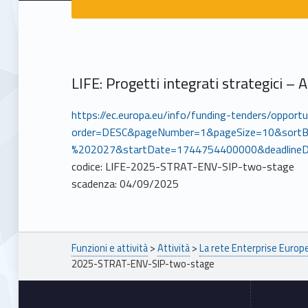
LIFE: Progetti integrati strategici –
https://ec.europa.eu/info/funding-tenders/oppor
order=DESC&pageNumber=1&pageSize=10&sortB
%202027&startDate=1744754400000&deadline
codice: LIFE-2025-STRAT-ENV-SIP-two-stage
scadenza: 04/09/2025
Breadcrumbs navigation
Funzioni e attività
>
Attività
>
La rete Enterprise Euro
2025-STRAT-ENV-SIP-two-stage
Footer sidebar