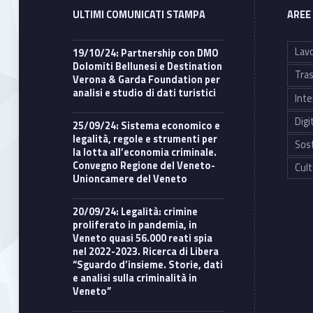
ULTIMI COMUNICATI STAMPA
AREE
Lavo
19/10/24: Partnership con DMO
Dolomiti Bellunesi e Destination
Tras
Verona & Garda Foundation per
analisi e studio di dati turistici
Inte
Digi
25/09/24: Sistema economico e
legalità, regole e strumenti per
Sost
la lotta all’economia criminale.
Convegno Regione del Veneto-
Cult
Unioncamere del Veneto
20/09/24: Legalità: crimine
proliferato in pandemia, in
Veneto quasi 56.000 reati spia
nel 2022-2023. Ricerca di Libera
“Sguardo d’insieme. Storie, dati
e analisi sulla criminalità in
Veneto”