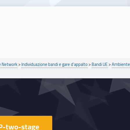
pe Network
>
Individuazione bandi e gare d’appalto
>
Bandi UE
>
Ambiente 
P-two-stage