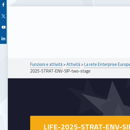
Facebook Unioncamere Veneto
Twitter Unioncamere Veneto
Youtube Unioncamere Veneto
Linkedin Unioncamere Veneto
Breadcrumbs navigation
Funzioni e attività
>
Attività
>
La rete Enterprise Euro
2025-STRAT-ENV-SIP-two-stage
LIFE-2025-STRAT-ENV-SI