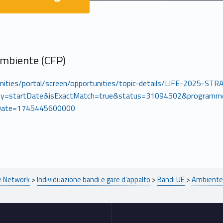
 Ambiente (CFP)
tunities/portal/screen/opportunities/topic-details/LIFE-2025-S
y=startDate&isExactMatch=true&status=31094502&programm
Date=1745445600000
pe Network
>
Individuazione bandi e gare d’appalto
>
Bandi UE
>
Ambiente 