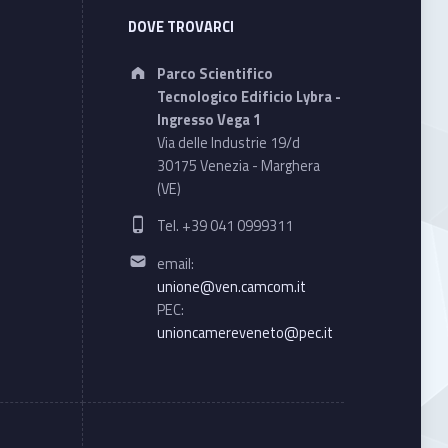
DOVE TROVARCI
Address:
Parco Scientifico
Tecnologico Edificio Lybra -
Ingresso Vega 1
Via delle Industrie 19/d
30175 Venezia - Marghera
(VE)
Phone number:
Tel. +39 041 0999311
Email address:
email:
unione@ven.camcom.it
PEC:
unioncamereveneto@pec.it