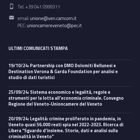
Phone number:
Tel. +39 041 0999311
Email address:
email:
unione@ven.camcom.it
PEC:
unioncamereveneto@pec.it
ULTIMI COMUNICATI STAMPA
19/10/24: Partnership con DMO Dolomiti Bellunesi e
Destination Verona & Garda Foundation per analisi e
studio di dati turistici
25/09/24: Sistema economico e legalità, regole e
strumenti per la lotta all’economia criminale. Convegno
Regione del Veneto-Unioncamere del Veneto
20/09/24: Legalità: crimine proliferato in pandemia, in
Veneto quasi 56.000 reati spia nel 2022-2023. Ricerca di
Libera “Sguardo d’insieme. Storie, dati e analisi sulla
criminalità in Veneto”