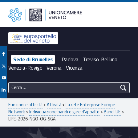
Primary Menu
Unioncamere del Veneto
LIFE-2026-NGO-OG-SGA – Unioncamere del Veneto
Header info sidebar
Facebook Unioncamere Veneto
Sede di Bruxelles
Padova
Treviso-Belluno
Twitter Unioncamere Veneto
Venezia-Rovigo
Verona
Vicenza
Youtube Unioncamere Veneto
Ricerca per:
Linkedin Unioncamere Veneto
Breadcrumbs navigation
Funzioni e attività
>
Attività
>
La rete Enterprise Europe
Network
>
Individuazione bandi e gare d’appalto
>
Bandi UE
>
LIFE-2026-NGO-OG-SGA