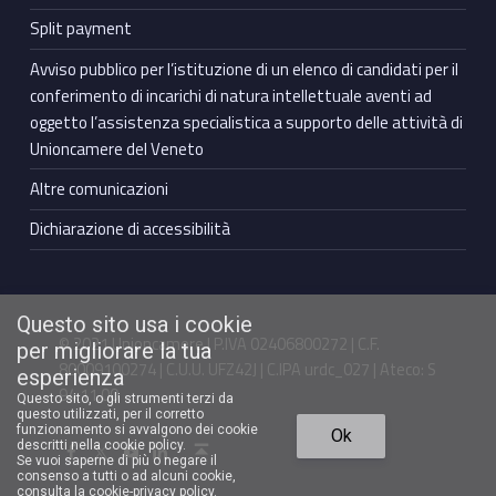
Split payment
Avviso pubblico per l’istituzione di un elenco di candidati per il
conferimento di incarichi di natura intellettuale aventi ad
oggetto l’assistenza specialistica a supporto delle attività di
Unioncamere del Veneto
Altre comunicazioni
Dichiarazione di accessibilità
Questo sito usa i cookie
© 2021 Unioncamere | P.IVA 02406800272 | C.F.
per migliorare la tua
80009100274 | C.U.U. UFZ42J | C.IPA urdc_027 | Ateco: S
esperienza
94.11.00
Questo sito, o gli strumenti terzi da
questo utilizzati, per il corretto
Torna in cima ↑
funzionamento si avvalgono dei cookie
Ok
Facebook Unioncamere Veneto
Twitter Unioncamere Veneto
Youtube Unioncamere Veneto
Linkedin Unioncamere Veneto
descritti nella cookie policy.
Se vuoi saperne di più o negare il
consenso a tutti o ad alcuni cookie,
consulta la cookie-privacy policy
.