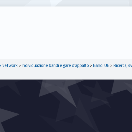
pe Network
>
Individuazione bandi e gare d’appalto
>
Bandi UE
>
Ricerca, s