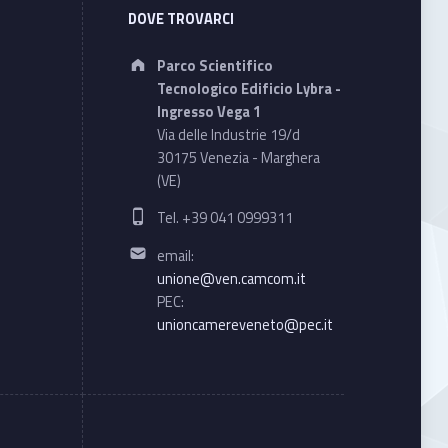
DOVE TROVARCI
Address:
Parco Scientifico
Tecnologico Edificio Lybra -
Ingresso Vega 1
Via delle Industrie 19/d
30175 Venezia - Marghera
(VE)
Phone number:
Tel. +39 041 0999311
Email address:
email:
unione@ven.camcom.it
PEC:
unioncamereveneto@pec.it