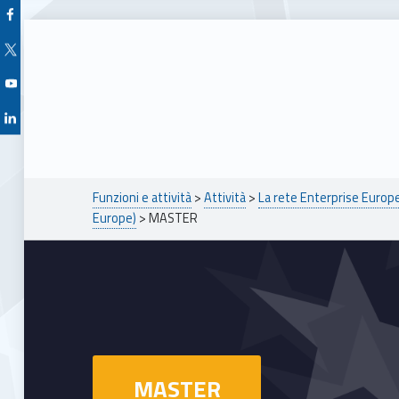
Facebook Unioncamere Veneto
Twitter Unioncamere Veneto
Youtube Unioncamere Veneto
Linkedin Unioncamere Veneto
Breadcrumbs navigation
Funzioni e attività
>
Attività
>
La rete Enterprise Euro
Europe)
>
MASTER
MASTER