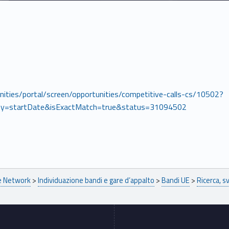
unities/portal/screen/opportunities/competitive-calls-cs/10502?
y=startDate&isExactMatch=true&status=31094502
pe Network
>
Individuazione bandi e gare d’appalto
>
Bandi UE
>
Ricerca, s