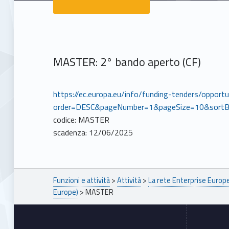
MASTER: 2° bando aperto (CF)
https://ec.europa.eu/info/funding-tenders/opport
order=DESC&pageNumber=1&pageSize=10&sortB
codice: MASTER
scadenza: 12/06/2025
Breadcrumbs navigation
Funzioni e attività
>
Attività
>
La rete Enterprise Euro
Europe)
>
MASTER
Footer sidebar