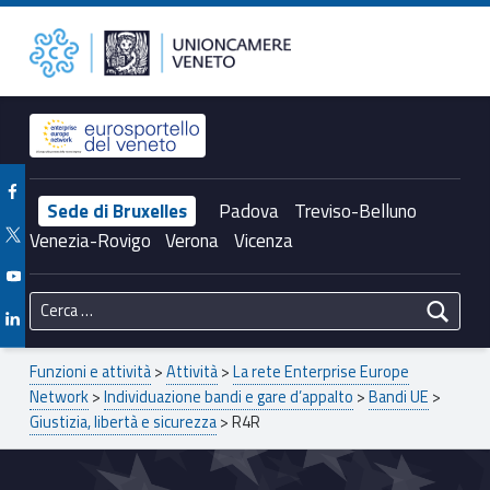
Primary Menu
R4R – Unioncamere del Veneto
Unioncamere del Veneto
Header info sidebar
Facebook Unioncamere Veneto
Sede di Bruxelles
Padova
Treviso-Belluno
Twitter Unioncamere Veneto
Venezia-Rovigo
Verona
Vicenza
Youtube Unioncamere Veneto
Ricerca per:
Linkedin Unioncamere Veneto
Breadcrumbs navigation
Funzioni e attività
>
Attività
>
La rete Enterprise Europe
Network
>
Individuazione bandi e gare d’appalto
>
Bandi UE
>
Giustizia, libertà e sicurezza
>
R4R