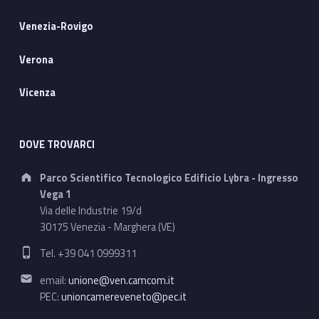
Venezia-Rovigo
Verona
Vicenza
DOVE TROVARCI
Address:
Parco Scientifico Tecnologico Edificio Lybra - Ingresso
Vega 1
Via delle Industrie 19/d
30175 Venezia - Marghera (VE)
Phone number:
Tel. +39 041 0999311
Email address:
email:
unione@ven.camcom.it
PEC:
unioncamereveneto@pec.it