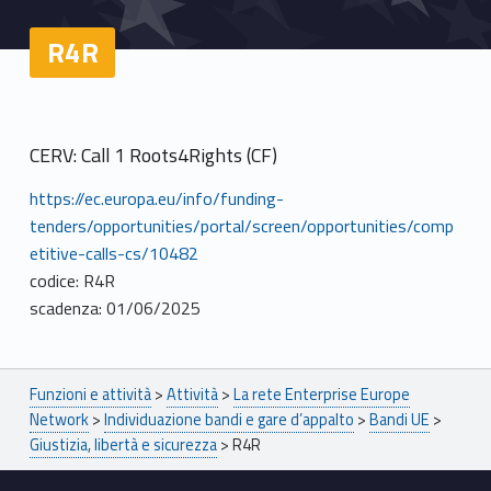
R4R
CERV: Call 1 Roots4Rights (CF)
https://ec.europa.eu/info/funding-
tenders/opportunities/portal/screen/opportunities/comp
etitive-calls-cs/10482
codice: R4R
scadenza: 01/06/2025
Breadcrumbs navigation
Funzioni e attività
>
Attività
>
La rete Enterprise Europe
Network
>
Individuazione bandi e gare d’appalto
>
Bandi UE
>
Giustizia, libertà e sicurezza
>
R4R