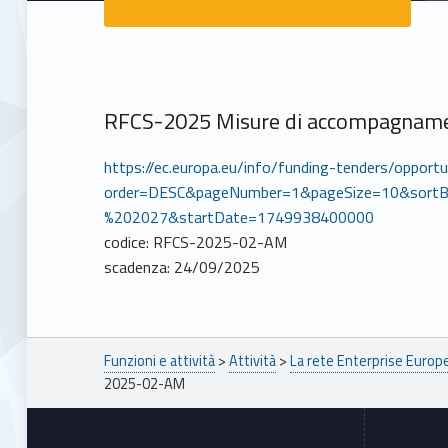
RFCS-2025 Misure di accompagnament
https://ec.europa.eu/info/funding-tenders/oppor
order=DESC&pageNumber=1&pageSize=10&sortB
%202027&startDate=1749938400000
codice: RFCS-2025-02-AM
scadenza: 24/09/2025
Breadcrumbs navigation
Funzioni e attività
>
Attività
>
La rete Enterprise Euro
2025-02-AM
Footer sidebar