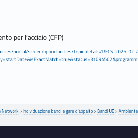
o per l’acciaio (CFP)
tunities/portal/screen/opportunities/topic-details/RFCS-2025-02
y=startDate&isExactMatch=true&status=31094502&programm
pe Network
>
Individuazione bandi e gare d’appalto
>
Bandi UE
>
Ambiente 