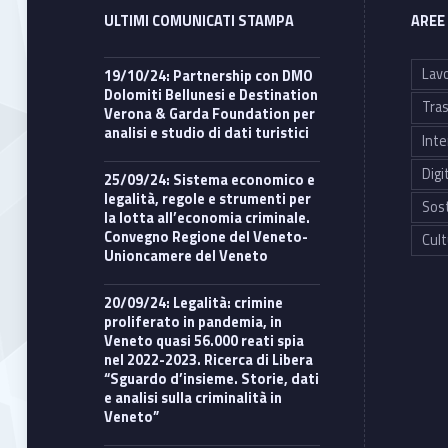
ULTIMI COMUNICATI STAMPA
AREE
Lavo
19/10/24: Partnership con DMO
Dolomiti Bellunesi e Destination
Tras
Verona & Garda Foundation per
analisi e studio di dati turistici
Inte
Digi
25/09/24: Sistema economico e
legalità, regole e strumenti per
Sost
la lotta all’economia criminale.
Convegno Regione del Veneto-
Cult
Unioncamere del Veneto
20/09/24: Legalità: crimine
proliferato in pandemia, in
Veneto quasi 56.000 reati spia
nel 2022-2023. Ricerca di Libera
“Sguardo d’insieme. Storie, dati
e analisi sulla criminalità in
Veneto”