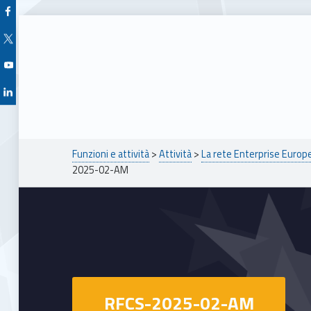
Facebook Unioncamere Veneto
Twitter Unioncamere Veneto
Youtube Unioncamere Veneto
Linkedin Unioncamere Veneto
Breadcrumbs navigation
Funzioni e attività
>
Attività
>
La rete Enterprise Euro
2025-02-AM
RFCS-2025-02-AM