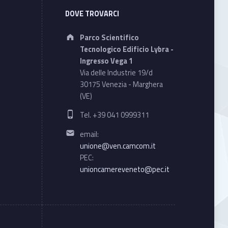
DOVE TROVARCI
Address:
Parco Scientifico
Tecnologico Edificio Lybra -
Ingresso Vega 1
Via delle Industrie 19/d
30175 Venezia - Marghera
(VE)
Phone number:
Tel. +39 041 0999311
Email address:
email:
unione@ven.camcom.it
PEC:
unioncamereveneto@pec.it