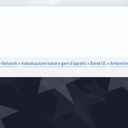
pe Network
>
Individuazione bandi e gare d’appalto
>
Bandi UE
>
Ambiente 