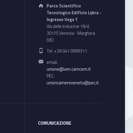
Address:
Parco Scientifico
Tecnologico Edificio Lybra -
Ingresso Vega 1
Via delle Industrie 19/d
30175 Venezia - Marghera
(VE)
Phone number:
Tel. +39 041 0999311
Email address:
email:
unione@ven.camcom.it
PEC:
unioncamereveneto@pec.it
COMUNICAZIONE