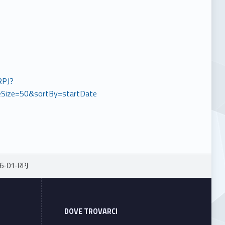
RPJ?
Size=50&sortBy=startDate
6-01-RPJ
DOVE TROVARCI