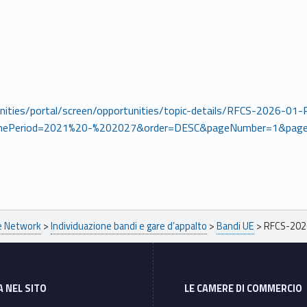
unities/portal/screen/opportunities/topic-details/RFCS-2026-01-
mePeriod=2021%20-%202027&order=DESC&pageNumber=1&page
pe Network
>
Individuazione bandi e gare d’appalto
>
Bandi UE
>
RFCS-202
A NEL SITO
LE CAMERE DI COMMERCIO