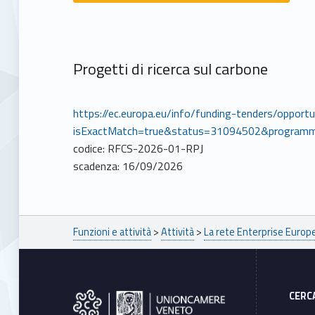
Progetti di ricerca sul carbone
https://ec.europa.eu/info/funding-tenders/opport
isExactMatch=true&status=31094502&program
codice: RFCS-2026-01-RPJ
scadenza: 16/09/2026
Breadcrumbs navigation
Funzioni e attività
>
Attività
>
La rete Enterprise Euro
Footer sidebar
CERC