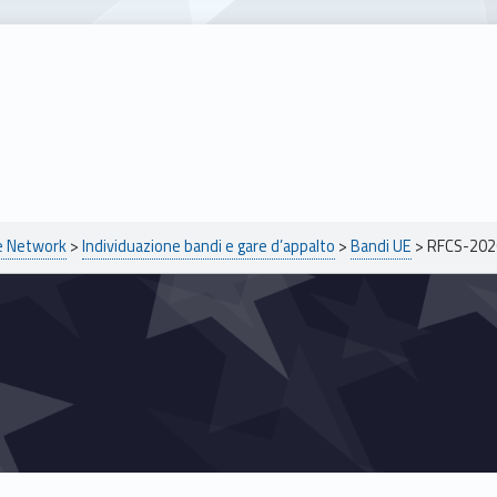
pe Network
>
Individuazione bandi e gare d’appalto
>
Bandi UE
>
RFCS-202