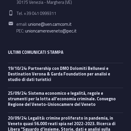
30175 Venezia - Marghera (VE)
Phone number:
Tel. +39 041 0999311
Email address:
email:
unione@ven.camcom.it
PEC:
unioncamereveneto@pec.it
ULTIMI COMUNICATI STAMPA
19/10/24: Partnership con DMO Dolomiti Bellunesi e
Destination Verona & Garda Foundation per analisi e
studio di dati turistici
25/09/24: Sistema economico e legalità, regole e
strumenti per la lotta all’economia criminale. Convegno
Regione del Veneto-Unioncamere del Veneto
20/09/24: Legalità: crimine proliferato in pandemia, in
Veneto quasi 56.000 reati spia nel 2022-2023. Ricerca di
Libera “Sguardo d’insieme. Storie, dati e analisi sulla