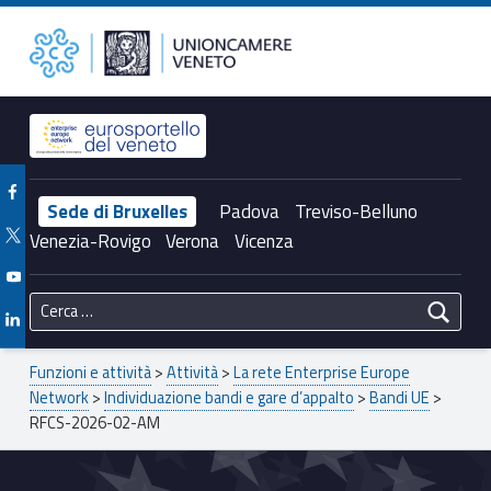
Primary Menu
Unioncamere del Veneto
RFCS-2026-02-AM – Unioncamere del Veneto
Header info sidebar
Facebook Unioncamere Veneto
Sede di Bruxelles
Padova
Treviso-Belluno
Twitter Unioncamere Veneto
Venezia-Rovigo
Verona
Vicenza
Youtube Unioncamere Veneto
Ricerca per:
Linkedin Unioncamere Veneto
Breadcrumbs navigation
Funzioni e attività
>
Attività
>
La rete Enterprise Europe
Network
>
Individuazione bandi e gare d’appalto
>
Bandi UE
>
RFCS-2026-02-AM