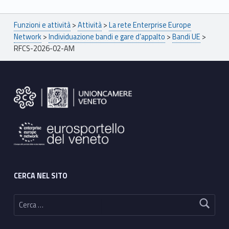
Breadcrumbs navigation
Funzioni e attività
>
Attività
>
La rete Enterprise Europe
Network
>
Individuazione bandi e gare d’appalto
>
Bandi UE
>
RFCS-2026-02-AM
Footer sidebar
CERCA NEL SITO
Ricerca per: