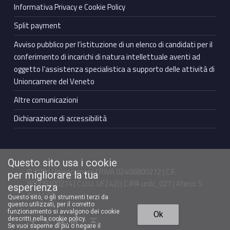
Informativa Privacy e Cookie Policy
Split payment
Avviso pubblico per l’istituzione di un elenco di candidati per il
conferimento di incarichi di natura intellettuale aventi ad
oggetto l’assistenza specialistica a supporto delle attività di
Unioncamere del Veneto
Altre comunicazioni
Dichiarazione di accessibilità
Questo sito usa i cookie
© 2021 Unioncamere | P.IVA 02406800272 | C.F.
per migliorare la tua
80009100274 | C.U.U. UFZ42J | C.IPA urdc_027 | Ateco: S
esperienza
94.11.00
Questo sito, o gli strumenti terzi da
questo utilizzati, per il corretto
Torna in cima ↑
funzionamento si avvalgono dei cookie
Ok
Facebook Unioncamere Veneto
Twitter Unioncamere Veneto
Youtube Unioncamere Veneto
Linkedin Unioncamere Veneto
descritti nella cookie policy.
Se vuoi saperne di più o negare il