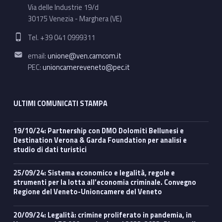
Via delle Industrie 19/d
30175 Venezia - Marghera (VE)
Phone number:
Tel. +39 041 0999311
Email address:
email:
unione@ven.camcom.it
PEC:
unioncamereveneto@pec.it
ULTIMI COMUNICATI STAMPA
19/10/24: Partnership con DMO Dolomiti Bellunesi e
Destination Verona & Garda Foundation per analisi e
studio di dati turistici
25/09/24: Sistema economico e legalità, regole e
strumenti per la lotta all’economia criminale. Convegno
Regione del Veneto-Unioncamere del Veneto
20/09/24: Legalità: crimine proliferato in pandemia, in