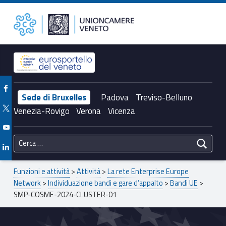
Primary Menu
Unioncamere del Veneto
SMP-COSME-2024-CLUSTER-01 – Unioncamere del Veneto
Header info sidebar
Facebook Unioncamere Veneto
Sede di Bruxelles
Padova
Treviso-Belluno
Twitter Unioncamere Veneto
Venezia-Rovigo
Verona
Vicenza
Youtube Unioncamere Veneto
Ricerca per:
Linkedin Unioncamere Veneto
Breadcrumbs navigation
Funzioni e attività
>
Attività
>
La rete Enterprise Europe
Network
>
Individuazione bandi e gare d’appalto
>
Bandi UE
>
SMP-COSME-2024-CLUSTER-01