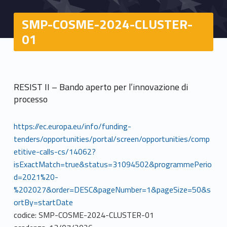
SMP-COSME-2024-CLUSTER-
01
RESIST II – Bando aperto per l’innovazione di
processo
https://ec.europa.eu/info/funding-
tenders/opportunities/portal/screen/opportunities/comp
etitive-calls-cs/14062?
isExactMatch=true&status=31094502&programmePerio
d=2021%20-
%202027&order=DESC&pageNumber=1&pageSize=50&s
ortBy=startDate
codice: SMP-COSME-2024-CLUSTER-01