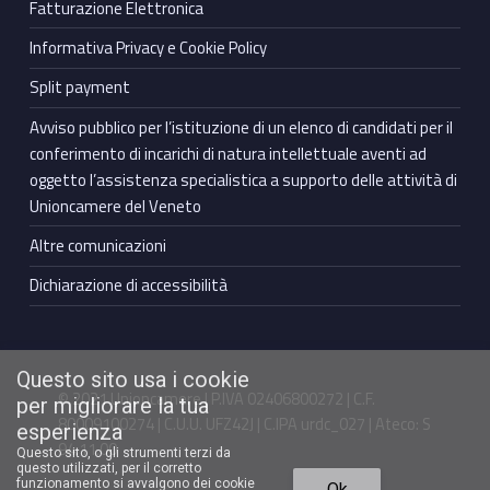
Fatturazione Elettronica
Informativa Privacy e Cookie Policy
Split payment
Avviso pubblico per l’istituzione di un elenco di candidati per il
conferimento di incarichi di natura intellettuale aventi ad
oggetto l’assistenza specialistica a supporto delle attività di
Unioncamere del Veneto
Altre comunicazioni
Dichiarazione di accessibilità
Questo sito usa i cookie
© 2021 Unioncamere | P.IVA 02406800272 | C.F.
per migliorare la tua
80009100274 | C.U.U. UFZ42J | C.IPA urdc_027 | Ateco: S
esperienza
94.11.00
Questo sito, o gli strumenti terzi da
questo utilizzati, per il corretto
Torna in cima ↑
funzionamento si avvalgono dei cookie
Ok