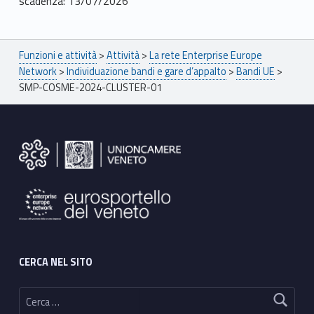
scadenza: 13/07/2026
Breadcrumbs navigation
Funzioni e attività
>
Attività
>
La rete Enterprise Europe
Network
>
Individuazione bandi e gare d’appalto
>
Bandi UE
>
SMP-COSME-2024-CLUSTER-01
Footer sidebar
CERCA NEL SITO
Ricerca per: