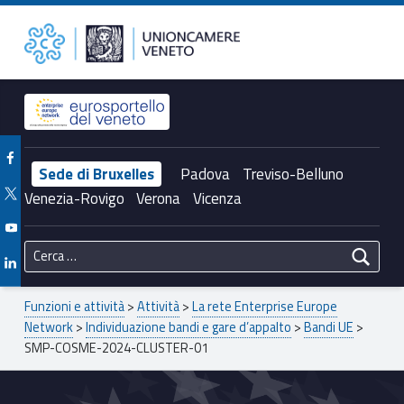
Primary Menu
Unioncamere del Veneto
SMP-COSME-2024-CLUSTER-01 – Unioncamere del Veneto
Header info sidebar
Facebook Unioncamere Veneto
Sede di Bruxelles
Padova
Treviso-Belluno
Twitter Unioncamere Veneto
Venezia-Rovigo
Verona
Vicenza
Youtube Unioncamere Veneto
Ricerca per:
Linkedin Unioncamere Veneto
Breadcrumbs navigation
Funzioni e attività
>
Attività
>
La rete Enterprise Europe
Network
>
Individuazione bandi e gare d’appalto
>
Bandi UE
>
SMP-COSME-2024-CLUSTER-01