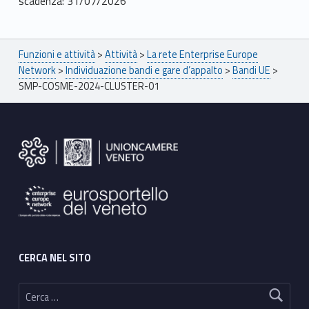
scadenza: 31/07/2026
Breadcrumbs navigation
Funzioni e attività
>
Attività
>
La rete Enterprise Europe
Network
>
Individuazione bandi e gare d’appalto
>
Bandi UE
>
SMP-COSME-2024-CLUSTER-01
Footer sidebar
CERCA NEL SITO
Ricerca per: