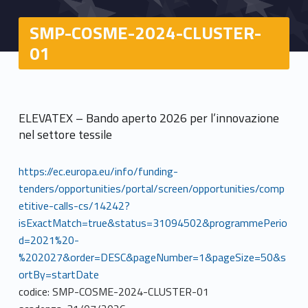
SMP-COSME-2024-CLUSTER-
01
ELEVATEX – Bando aperto 2026 per l’innovazione
nel settore tessile
https://ec.europa.eu/info/funding-
tenders/opportunities/portal/screen/opportunities/comp
etitive-calls-cs/14242?
isExactMatch=true&status=31094502&programmePerio
d=2021%20-
%202027&order=DESC&pageNumber=1&pageSize=50&s
ortBy=startDate
codice: SMP-COSME-2024-CLUSTER-01