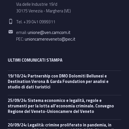
Via delle Industrie 19/d
30175 Venezia - Marghera (VE)
Phone number:
Tel. +39 041 0999311
Email address:
email:
unione@ven.camcom.it
PEC:
unioncamereveneto@pec.it
ULTIMI COMUNICATI STAMPA
19/10/24: Partnership con DMO Dolomiti Bellunesi e
Destination Verona & Garda Foundation per analisi e
studio di dati turistici
25/09/24: Sistema economico e legalità, regole e
strumenti per la lotta all’economia criminale. Convegno
Regione del Veneto-Unioncamere del Veneto
20/09/24: Legalità: crimine proliferato in pandemia, in