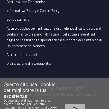
Fatturazione Elettronica
Informativa Privacy e Cookie Policy
Split payment
Avviso pubblico per l’istituzione di un elenco di candidati per il
conferimento di incarichi di natura intellettuale aventi ad
oggetto l’assistenza specialistica a supporto delle attività di
Unioncamere del Veneto
Altre comunicazioni
Dichiarazione di accessibilità
Questo sito usa i cookie
© 2021 Unioncamere | P.IVA 02406800272 | C.F.
per migliorare la tua
80009100274 | C.U.U. UFZ42J | C.IPA urdc_027 | Ateco: S
esperienza
94.11.00
Questo sito, o gli strumenti terzi da
questo utilizzati, per il corretto
Torna in cima ↑
funzionamento si avvalgono dei cookie
Ok