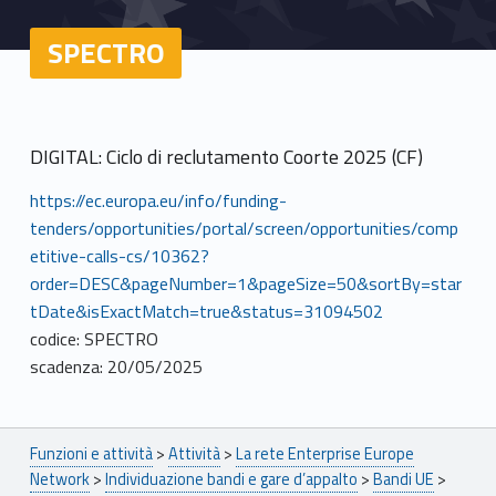
SPECTRO
DIGITAL: Ciclo di reclutamento Coorte 2025 (CF)
https://ec.europa.eu/info/funding-
tenders/opportunities/portal/screen/opportunities/comp
etitive-calls-cs/10362?
order=DESC&pageNumber=1&pageSize=50&sortBy=star
tDate&isExactMatch=true&status=31094502
codice: SPECTRO
scadenza: 20/05/2025
Breadcrumbs navigation
Funzioni e attività
>
Attività
>
La rete Enterprise Europe
Network
>
Individuazione bandi e gare d’appalto
>
Bandi UE
>