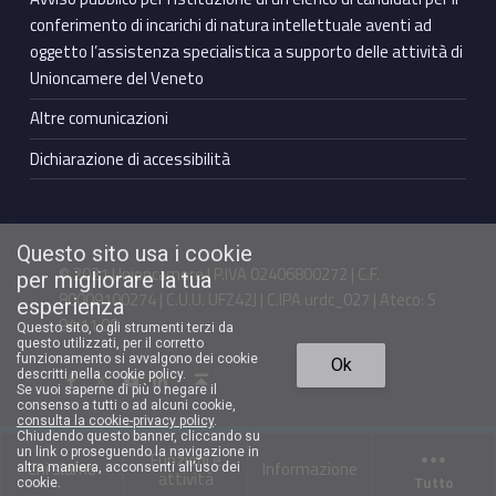
conferimento di incarichi di natura intellettuale aventi ad
oggetto l’assistenza specialistica a supporto delle attività di
Unioncamere del Veneto
Altre comunicazioni
Dichiarazione di accessibilità
Questo sito usa i cookie
© 2021 Unioncamere | P.IVA 02406800272 | C.F.
per migliorare la tua
80009100274 | C.U.U. UFZ42J | C.IPA urdc_027 | Ateco: S
esperienza
94.11.00
Questo sito, o gli strumenti terzi da
questo utilizzati, per il corretto
Torna in cima ↑
funzionamento si avvalgono dei cookie
Ok
Facebook Unioncamere Veneto
Twitter Unioncamere Veneto
Youtube Unioncamere Veneto
Linkedin Unioncamere Veneto
descritti nella cookie policy.
Se vuoi saperne di più o negare il
consenso a tutti o ad alcuni cookie,
consulta la cookie-privacy policy
.
Chiudendo questo banner, cliccando su
un link o proseguendo la navigazione in
Funzioni e
Chi siamo
Informazione
altra maniera, acconsenti all’uso dei
attività
Tutto
cookie.