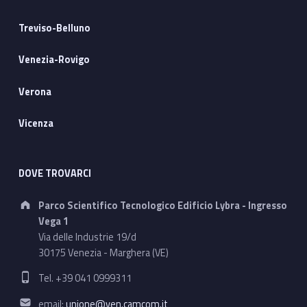
Treviso-Belluno
Venezia-Rovigo
Verona
Vicenza
DOVE TROVARCI
Address:
Parco Scientifico Tecnologico Edificio Lybra - Ingresso
Vega 1
Via delle Industrie 19/d
30175 Venezia - Marghera (VE)
Phone number:
Tel. +39 041 0999311
Email address:
email:
unione@ven.camcom.it