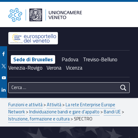
Primary Menu
SPECTRO – Unioncamere del Veneto
Unioncamere del Veneto
Header info sidebar
Facebook Unioncamere Veneto
Sede di Bruxelles
Padova
Treviso-Belluno
Twitter Unioncamere Veneto
Venezia-Rovigo
Verona
Vicenza
Youtube Unioncamere Veneto
Ricerca per:
Linkedin Unioncamere Veneto
Breadcrumbs navigation
Funzioni e attività
>
Attività
>
La rete Enterprise Europe
Network
>
Individuazione bandi e gare d’appalto
>
Bandi UE
>
Istruzione, formazione e cultura
>
SPECTRO