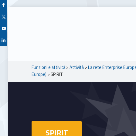
Facebook Unioncamere Veneto
Twitter Unioncamere Veneto
Youtube Unioncamere Veneto
Linkedin Unioncamere Veneto
Breadcrumbs navigation
Funzioni e attività
>
Attività
>
La rete Enterprise Euro
Europe)
>
SPIRIT
SPIRIT