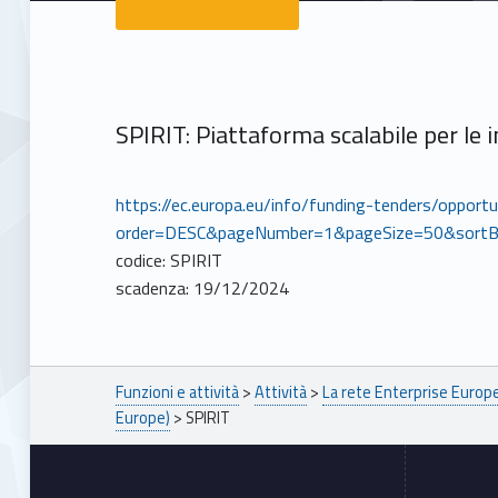
SPIRIT: Piattaforma scalabile per le 
https://ec.europa.eu/info/funding-tenders/opport
order=DESC&pageNumber=1&pageSize=50&sortB
codice: SPIRIT
scadenza: 19/12/2024
Breadcrumbs navigation
Funzioni e attività
>
Attività
>
La rete Enterprise Euro
Europe)
>
SPIRIT
Footer sidebar