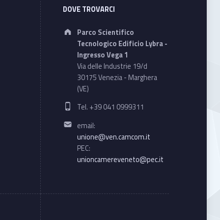
DOVE TROVARCI
Address:
Parco Scientifico
Tecnologico Edificio Lybra -
Ingresso Vega 1
Via delle Industrie 19/d
30175 Venezia - Marghera
(VE)
Phone number:
Tel. +39 041 0999311
Email address:
email:
unione@ven.camcom.it
PEC:
unioncamereveneto@pec.it