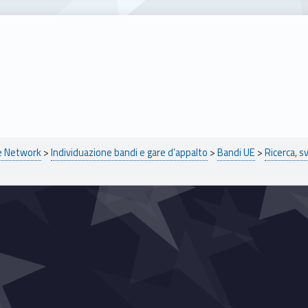
pe Network
>
Individuazione bandi e gare d’appalto
>
Bandi UE
>
Ricerca, s