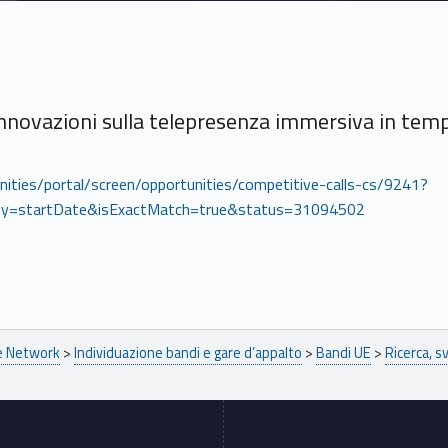
innovazioni sulla telepresenza immersiva in tempo
unities/portal/screen/opportunities/competitive-calls-cs/9241?
y=startDate&isExactMatch=true&status=31094502
pe Network
>
Individuazione bandi e gare d’appalto
>
Bandi UE
>
Ricerca, s