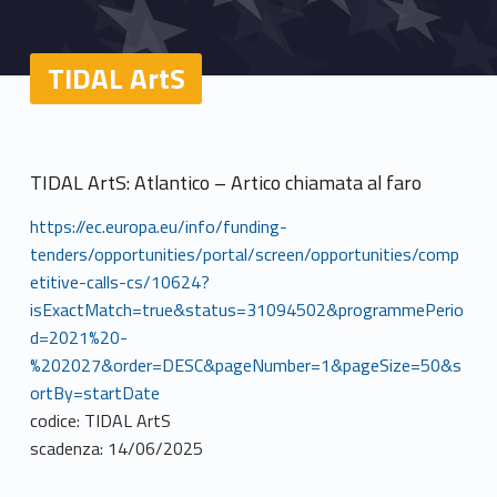
TIDAL ArtS
TIDAL ArtS: Atlantico – Artico chiamata al faro
https://ec.europa.eu/info/funding-
tenders/opportunities/portal/screen/opportunities/comp
etitive-calls-cs/10624?
isExactMatch=true&status=31094502&programmePerio
d=2021%20-
%202027&order=DESC&pageNumber=1&pageSize=50&s
ortBy=startDate
codice: TIDAL ArtS
scadenza: 14/06/2025