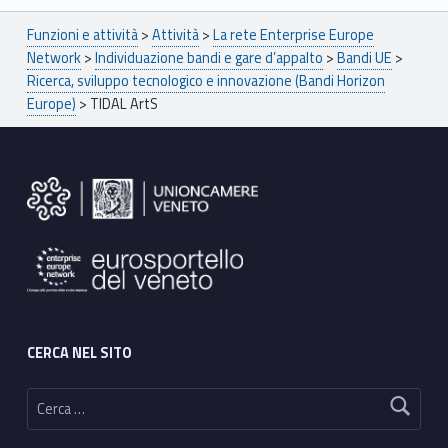
Breadcrumbs navigation
Funzioni e attività
>
Attività
>
La rete Enterprise Europe
Network
>
Individuazione bandi e gare d’appalto
>
Bandi UE
>
Ricerca, sviluppo tecnologico e innovazione (Bandi Horizon
Europe)
>
TIDAL ArtS
Footer sidebar
CERCA NEL SITO
Ricerca per: