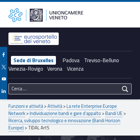
Primary Menu
TIDAL ArtS – Unioncamere del Veneto
Unioncamere del Veneto
Header info sidebar
Facebook Unioncamere Veneto
Sede di Bruxelles
Padova
Treviso-Belluno
Twitter Unioncamere Veneto
Venezia-Rovigo
Verona
Vicenza
Youtube Unioncamere Veneto
Ricerca per:
Linkedin Unioncamere Veneto
Breadcrumbs navigation
Funzioni e attività
>
Attività
>
La rete Enterprise Europe
Network
>
Individuazione bandi e gare d’appalto
>
Bandi UE
>
Ricerca, sviluppo tecnologico e innovazione (Bandi Horizon
Europe)
>
TIDAL ArtS