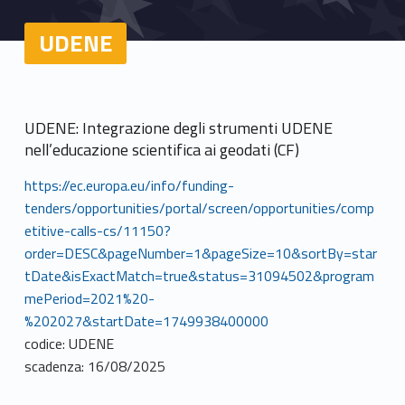
UDENE
UDENE: Integrazione degli strumenti UDENE
nell’educazione scientifica ai geodati (CF)
https://ec.europa.eu/info/funding-
tenders/opportunities/portal/screen/opportunities/comp
etitive-calls-cs/11150?
order=DESC&pageNumber=1&pageSize=10&sortBy=star
tDate&isExactMatch=true&status=31094502&program
mePeriod=2021%20-
%202027&startDate=1749938400000
codice: UDENE
scadenza: 16/08/2025