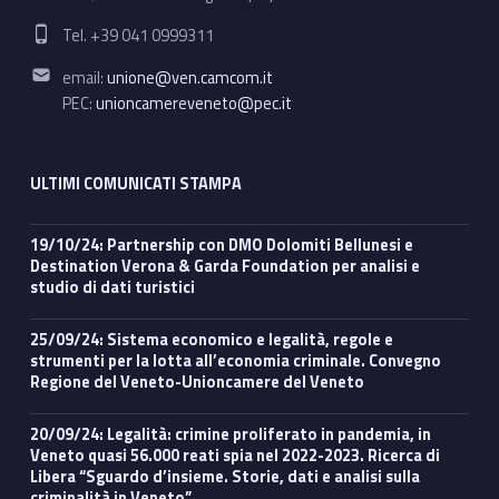
Phone number:
Tel. +39 041 0999311
Email address:
email:
unione@ven.camcom.it
PEC:
unioncamereveneto@pec.it
ULTIMI COMUNICATI STAMPA
19/10/24: Partnership con DMO Dolomiti Bellunesi e
Destination Verona & Garda Foundation per analisi e
studio di dati turistici
25/09/24: Sistema economico e legalità, regole e
strumenti per la lotta all’economia criminale. Convegno
Regione del Veneto-Unioncamere del Veneto
20/09/24: Legalità: crimine proliferato in pandemia, in
Veneto quasi 56.000 reati spia nel 2022-2023. Ricerca di
Libera “Sguardo d’insieme. Storie, dati e analisi sulla
criminalità in Veneto”