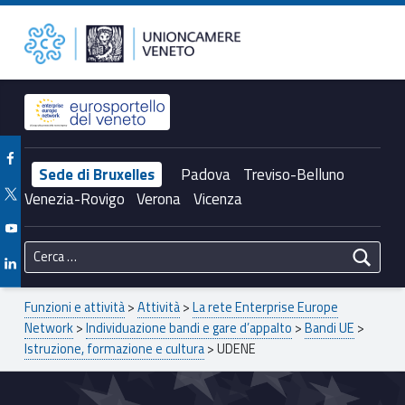
Primary Menu
UDENE – Unioncamere del Veneto
Unioncamere del Veneto
Header info sidebar
Facebook Unioncamere Veneto
Sede di Bruxelles
Padova
Treviso-Belluno
Twitter Unioncamere Veneto
Venezia-Rovigo
Verona
Vicenza
Youtube Unioncamere Veneto
Ricerca per:
Linkedin Unioncamere Veneto
Breadcrumbs navigation
Funzioni e attività
>
Attività
>
La rete Enterprise Europe
Network
>
Individuazione bandi e gare d’appalto
>
Bandi UE
>
Istruzione, formazione e cultura
>
UDENE