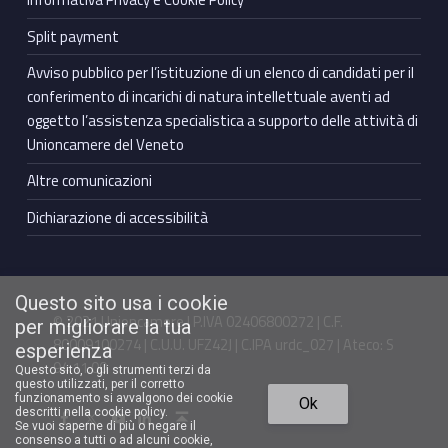
Split payment
Avviso pubblico per l’istituzione di un elenco di candidati per il
conferimento di incarichi di natura intellettuale aventi ad
oggetto l’assistenza specialistica a supporto delle attività di
Unioncamere del Veneto
Altre comunicazioni
Dichiarazione di accessibilità
Questo sito usa i cookie
© 2021 Unioncamere | P.IVA 02406800272 | C.F.
per migliorare la tua
80009100274 | C.U.U. UFZ42J | C.IPA urdc_027 | Ateco: S
esperienza
94.11.00
Questo sito, o gli strumenti terzi da
questo utilizzati, per il corretto
Torna in cima ↑
funzionamento si avvalgono dei cookie
Ok
Facebook Unioncamere Veneto
Twitter Unioncamere Veneto
Youtube Unioncamere Veneto
Linkedin Unioncamere Veneto
descritti nella cookie policy.
Se vuoi saperne di più o negare il
consenso a tutti o ad alcuni cookie,